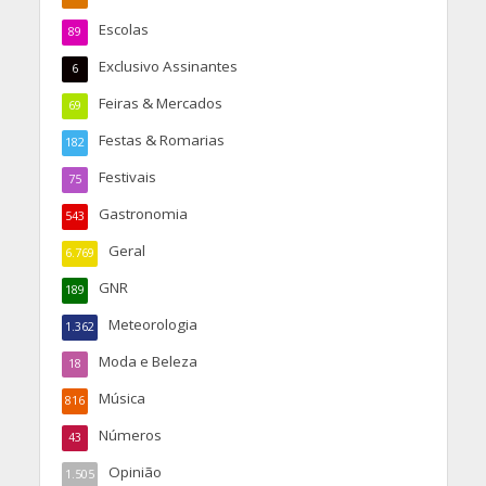
Escolas
89
Exclusivo Assinantes
6
Feiras & Mercados
69
Festas & Romarias
182
Festivais
75
Gastronomia
543
Geral
6.769
GNR
189
Meteorologia
1.362
Moda e Beleza
18
Música
816
Números
43
Opinião
1.505