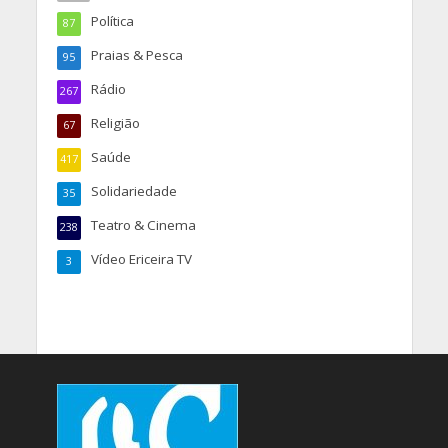
Política
87
Praias & Pesca
95
Rádio
267
Religião
67
Saúde
417
Solidariedade
35
Teatro & Cinema
238
Vídeo Ericeira TV
3