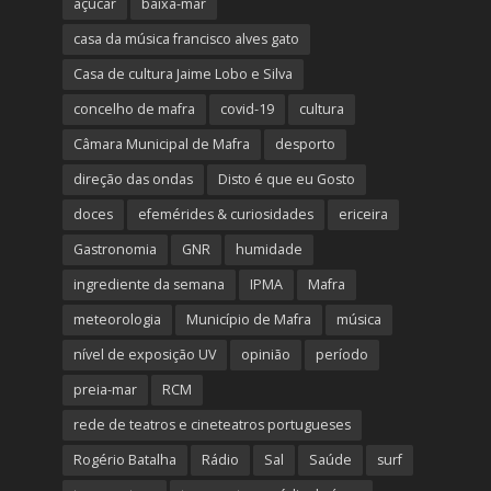
açúcar
baixa-mar
casa da música francisco alves gato
Casa de cultura Jaime Lobo e Silva
concelho de mafra
covid-19
cultura
Câmara Municipal de Mafra
desporto
direção das ondas
Disto é que eu Gosto
doces
efemérides & curiosidades
ericeira
Gastronomia
GNR
humidade
ingrediente da semana
IPMA
Mafra
meteorologia
Município de Mafra
música
nível de exposição UV
opinião
período
preia-mar
RCM
rede de teatros e cineteatros portugueses
Rogério Batalha
Rádio
Sal
Saúde
surf