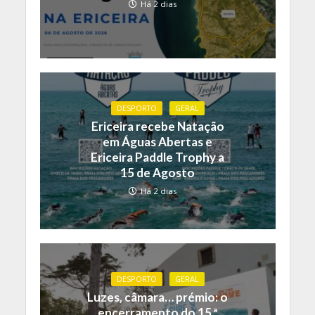
Há 2 dias
DESPORTO
GERAL
Ericeira recebe Natação
em Águas Abertas e
Ericeira Paddle Trophy a
15 de Agosto
Há 2 dias
DESPORTO
GERAL
Luzes, câmara… prémio: o
encerramento do 15.ª