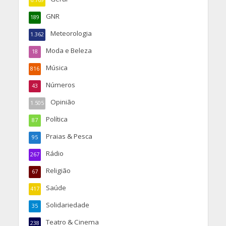
6.769
GNR
189
Meteorologia
1.362
Moda e Beleza
18
Música
816
Números
43
Opinião
1.505
Política
87
Praias & Pesca
95
Rádio
267
Religião
67
Saúde
417
Solidariedade
35
Teatro & Cinema
238