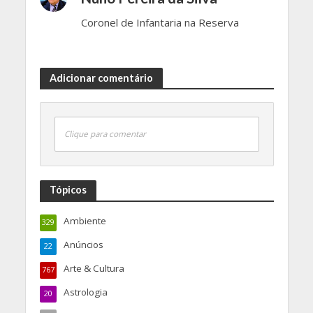
Coronel de Infantaria na Reserva
Adicionar comentário
Clique para comentar
Tópicos
Ambiente
329
Anúncios
22
Arte & Cultura
767
Astrologia
20