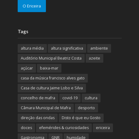
O Ericeira
Tags
altura média
altura significativa
ambiente
Auditório Municipal Beatriz Costa
azeite
açúcar
baixa-mar
casa da música francisco alves gato
Casa de cultura Jaime Lobo e Silva
concelho de mafra
covid-19
cultura
Câmara Municipal de Mafra
desporto
direção das ondas
Disto é que eu Gosto
doces
efemérides & curiosidades
ericeira
Gastronomia
GNR
humidade