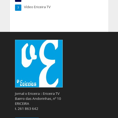
Vídeo Ericeira TV
3
Jornal o Ericeira :: Ericeira TV
Bairro das Andorinhas, nº 10
ERICEIRA
t. 261 863 642