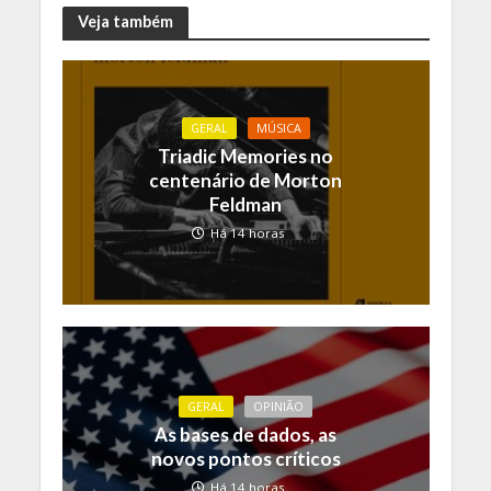
Veja também
GERAL
MÚSICA
Triadic Memories no
centenário de Morton
Feldman
Há 14 horas
GERAL
OPINIÃO
As bases de dados, as
novos pontos críticos
Há 14 horas