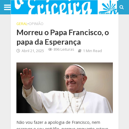
GERAL
•
OPINIÃO
Morreu o Papa Francisco, o
papa da Esperança
896 Leituras
Abril 21, 2025
1 Min Read
Não vou fazer a apologia de Francisco, nem
escrever o seu epitáfio, porque enquanto esteve