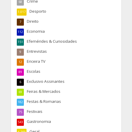
Crime
68
Desporto
1.017
Direito
7
Economia
112
Efemérides & Curiosidades
151
Entrevistas
9
Ericeira TV
12
Escolas
89
Exclusivo Assinantes
6
Feiras & Mercados
69
Festas & Romarias
182
Festivais
75
Gastronomia
543
Geral