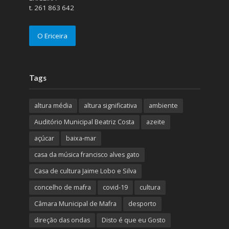
t. 261 863 642
O Ericeira
Tags
altura média
altura significativa
ambiente
Auditório Municipal Beatriz Costa
azeite
açúcar
baixa-mar
casa da música francisco alves gato
Casa de cultura Jaime Lobo e Silva
concelho de mafra
covid-19
cultura
Câmara Municipal de Mafra
desporto
direção das ondas
Disto é que eu Gosto