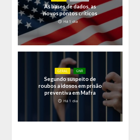
As bases de dados, as
novos pontos críticos
Há 1 dia
GERAL
GNR
Segundo suspeito de
roubos a idosos em prisão
preventiva em Mafra
Há 1 dia