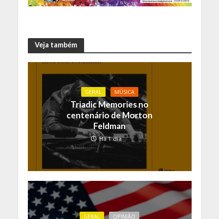
Veja também
GERAL
MÚSICA
Triadic Memories no
centenário de Morton
Feldman
Há 1 dia
GERAL
OPINIÃO