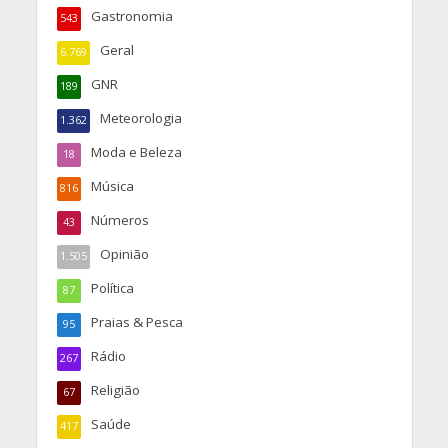
Gastronomia
543
Geral
6.769
GNR
189
Meteorologia
1.362
Moda e Beleza
18
Música
816
Números
43
Opinião
1.505
Política
87
Praias & Pesca
95
Rádio
267
Religião
67
Saúde
417