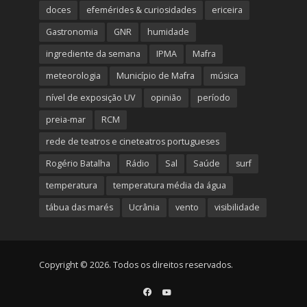
doces
efemérides & curiosidades
ericeira
Gastronomia
GNR
humidade
ingrediente da semana
IPMA
Mafra
meteorologia
Município de Mafra
música
nível de exposição UV
opinião
período
preia-mar
RCM
rede de teatros e cineteatros portugueses
Rogério Batalha
Rádio
Sal
Saúde
surf
temperatura
temperatura média da água
tábua das marés
Ucrânia
vento
visibilidade
Copyright © 2026. Todos os direitos reservados.