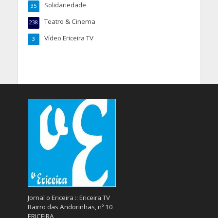
Solidariedade
35
Teatro & Cinema
238
Vídeo Ericeira TV
3
Jornal o Ericeira :: Ericeira TV
Bairro das Andorinhas, nº 10
ERICEIRA