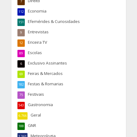
Direito
7
Economia
112
Efemérides & Curiosidades
151
Entrevistas
9
Ericeira TV
12
Escolas
89
Exclusivo Assinantes
6
Feiras & Mercados
69
Festas & Romarias
182
Festivais
75
Gastronomia
543
Geral
6.766
GNR
188
Meteorologia
1.361