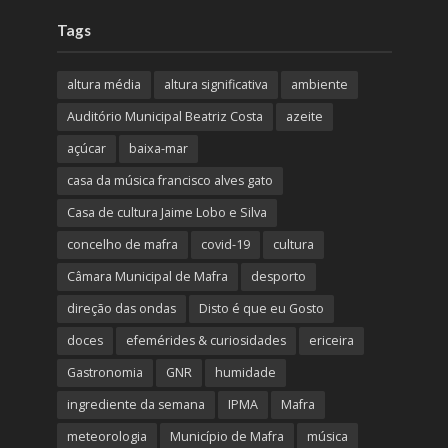
Tags
altura média
altura significativa
ambiente
Auditório Municipal Beatriz Costa
azeite
açúcar
baixa-mar
casa da música francisco alves gato
Casa de cultura Jaime Lobo e Silva
concelho de mafra
covid-19
cultura
Câmara Municipal de Mafra
desporto
direção das ondas
Disto é que eu Gosto
doces
efemérides & curiosidades
ericeira
Gastronomia
GNR
humidade
ingrediente da semana
IPMA
Mafra
meteorologia
Município de Mafra
música