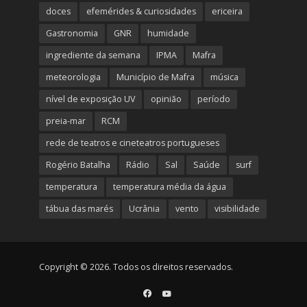
doces
efemérides & curiosidades
ericeira
Gastronomia
GNR
humidade
ingrediente da semana
IPMA
Mafra
meteorologia
Município de Mafra
música
nível de exposição UV
opinião
período
preia-mar
RCM
rede de teatros e cineteatros portugueses
Rogério Batalha
Rádio
Sal
Saúde
surf
temperatura
temperatura média da água
tábua das marés
Ucrânia
vento
visibilidade
Copyright © 2026. Todos os direitos reservados.