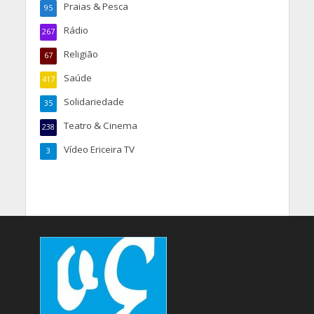
Praias & Pesca
95
Rádio
267
Religião
67
Saúde
417
Solidariedade
35
Teatro & Cinema
238
Vídeo Ericeira TV
3