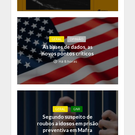
GERAL
OPINIÃO
As bases de dados, as
novos pontos críticos
Há 8 horas
GERAL
GNR
Segundo suspeito de
roubos a idosos em prisão
preventiva em Mafra