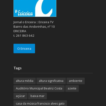
Jornal o Ericeira :: Ericeira TV
Bairro das Andorinhas, nº 10
ERICEIRA
t. 261 863 642
O Ericeira
Tags
altura média
altura significativa
ambiente
Auditório Municipal Beatriz Costa
azeite
açúcar
baixa-mar
casa da música francisco alves gato