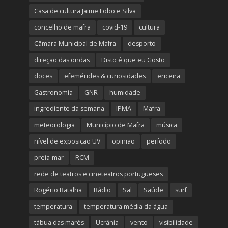
Casa de cultura Jaime Lobo e Silva
concelho de mafra
covid-19
cultura
Câmara Municipal de Mafra
desporto
direção das ondas
Disto é que eu Gosto
doces
efemérides & curiosidades
ericeira
Gastronomia
GNR
humidade
ingrediente da semana
IPMA
Mafra
meteorologia
Município de Mafra
música
nível de exposição UV
opinião
período
preia-mar
RCM
rede de teatros e cineteatros portugueses
Rogério Batalha
Rádio
Sal
Saúde
surf
temperatura
temperatura média da água
tábua das marés
Ucrânia
vento
visibilidade