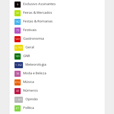
Exclusivo Assinantes
6
Feiras & Mercados
69
Festas & Romarias
182
Festivais
75
Gastronomia
543
Geral
6.769
GNR
189
Meteorologia
1.362
Moda e Beleza
18
Música
816
Números
43
Opinião
1.505
Política
87