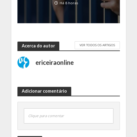
Há 8 horas
VER TODOS OS ARTIGOS
Acerca do autor
ericeiraonline
Adicionar comentário
Clique para comentar