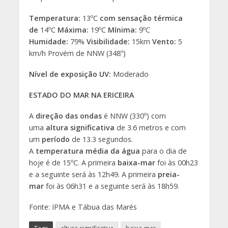
Temperatura:
13ºC
com sensação térmica
de
14ºC
Máxima:
19ºC
Mínima:
9ºC
Humidade:
79%
Visibilidade:
15km
Vento:
5
km/h Provém de NNW (348º)
Nível de exposição UV:
Moderado
ESTADO DO MAR NA ERICEIRA
A
direção das ondas
é NNW (330º) com
uma
altura significativa
de 3.6 metros e com
um
período
de 13.3 segundos.
A
temperatura média da água
para o dia de
hoje é de 15ºC. A primeira
baixa-mar
foi às 00h23
e a seguinte será às 12h49. A primeira
preia-
mar
foi às 06h31 e a seguinte será às 18h59.
Fonte: IPMA e Tábua das Marés