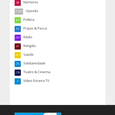
Números
43
Opinião
1.505
Política
87
Praias & Pesca
95
Rádio
267
Religião
67
Saúde
417
Solidariedade
35
Teatro & Cinema
238
Vídeo Ericeira TV
3