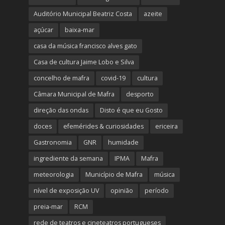
Auditório Municipal Beatriz Costa
azeite
açúcar
baixa-mar
casa da música francisco alves gato
Casa de cultura Jaime Lobo e Silva
concelho de mafra
covid-19
cultura
Câmara Municipal de Mafra
desporto
direção das ondas
Disto é que eu Gosto
doces
efemérides & curiosidades
ericeira
Gastronomia
GNR
humidade
ingrediente da semana
IPMA
Mafra
meteorologia
Município de Mafra
música
nível de exposição UV
opinião
período
preia-mar
RCM
rede de teatros e cineteatros portugueses