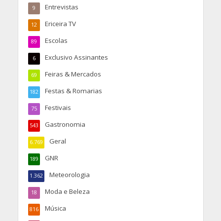
Entrevistas
9
Ericeira TV
12
Escolas
89
Exclusivo Assinantes
6
Feiras & Mercados
69
Festas & Romarias
182
Festivais
75
Gastronomia
543
Geral
6.769
GNR
189
Meteorologia
1.362
Moda e Beleza
18
Música
816