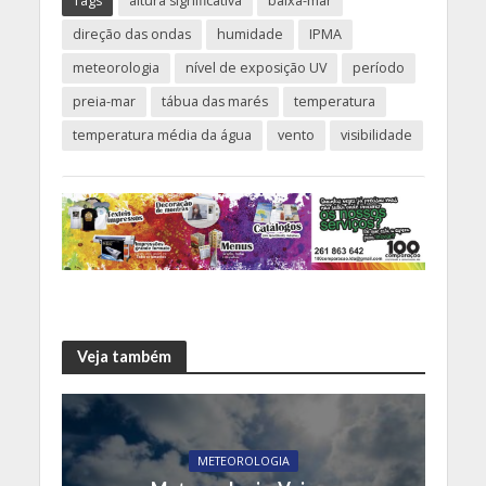
Tags
altura significativa
baixa-mar
direção das ondas
humidade
IPMA
meteorologia
nível de exposição UV
período
preia-mar
tábua das marés
temperatura
temperatura média da água
vento
visibilidade
Veja também
METEOROLOGIA