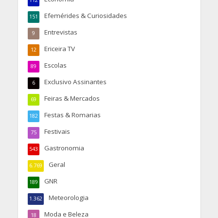
Efemérides & Curiosidades
151
Entrevistas
9
Ericeira TV
12
Escolas
89
Exclusivo Assinantes
6
Feiras & Mercados
69
Festas & Romarias
182
Festivais
75
Gastronomia
543
Geral
6.769
GNR
189
Meteorologia
1.362
Moda e Beleza
18