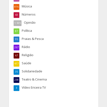
Música
816
Números
43
Opinião
1.505
Política
87
Praias & Pesca
95
Rádio
267
Religião
67
Saúde
417
Solidariedade
35
Teatro & Cinema
238
Vídeo Ericeira TV
3