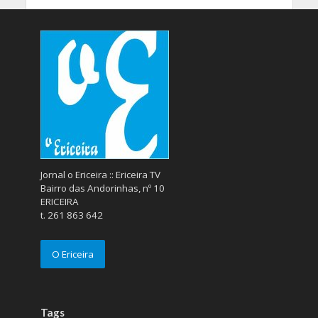
Jornal o Ericeira :: Ericeira TV
Bairro das Andorinhas, nº 10
ERICEIRA
t. 261 863 642
O Ericeira
Tags