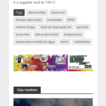
e a seguinte será às 15h17.
Tags
altura média
baixa-mar
direção das ondas
humidade
IPMA
meteorologia
nível de exposição UV
período
preia-mar
tábua das marés
temperatura
temperatura média da água
vento
visibilidade
Veja também