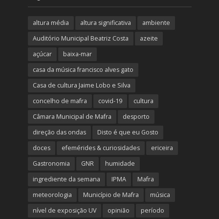
altura média
altura significativa
ambiente
Auditório Municipal Beatriz Costa
azeite
açúcar
baixa-mar
casa da música francisco alves gato
Casa de cultura Jaime Lobo e Silva
concelho de mafra
covid-19
cultura
Câmara Municipal de Mafra
desporto
direção das ondas
Disto é que eu Gosto
doces
efemérides & curiosidades
ericeira
Gastronomia
GNR
humidade
ingrediente da semana
IPMA
Mafra
meteorologia
Município de Mafra
música
nível de exposição UV
opinião
período