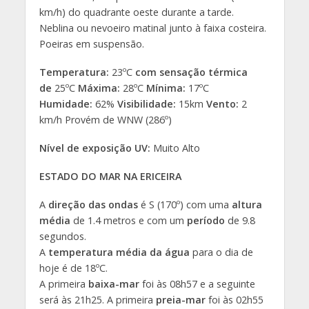
km/h) do quadrante oeste durante a tarde.
Neblina ou nevoeiro matinal junto à faixa costeira.
Poeiras em suspensão.
Temperatura:
23ºC
com sensação térmica
de
25ºC
Máxima:
28ºC
Mínima:
17ºC
Humidade:
62%
Visibilidade:
15km
Vento:
2
km/h Provém de WNW (286º)
Nível de exposição UV:
Muito Alto
ESTADO DO MAR NA ERICEIRA
A
direção das ondas
é S (170º) com uma
altura
média
de 1.4 metros e com um
período
de 9.8
segundos.
A
temperatura média da água
para o dia de
hoje é de 18ºC.
A primeira
baixa-mar
foi às 08h57 e a seguinte
será às 21h25. A primeira
preia-mar
foi às 02h55