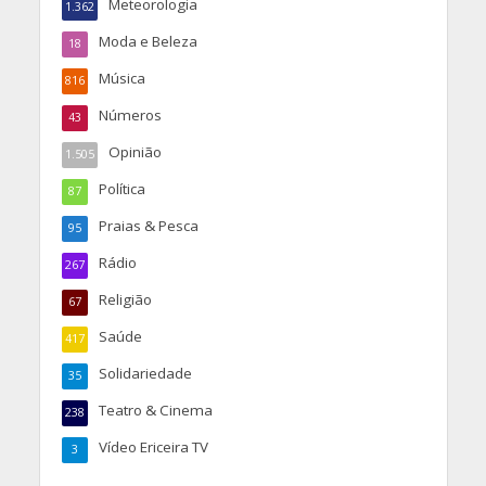
Meteorologia
1.362
Moda e Beleza
18
Música
816
Números
43
Opinião
1.505
Política
87
Praias & Pesca
95
Rádio
267
Religião
67
Saúde
417
Solidariedade
35
Teatro & Cinema
238
Vídeo Ericeira TV
3