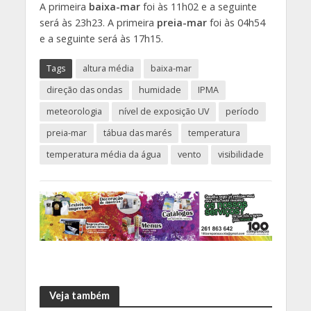
A primeira
baixa-mar
foi às 11h02 e a seguinte
será às 23h23. A primeira
preia-mar
foi às 04h54
e a seguinte será às 17h15.
Tags
altura média
baixa-mar
direção das ondas
humidade
IPMA
meteorologia
nível de exposição UV
período
preia-mar
tábua das marés
temperatura
temperatura média da água
vento
visibilidade
Veja também