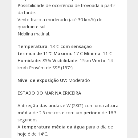
Possibilidade de ocorrência de trovoada a partir
da tarde.
Vento fraco a moderado (até 30 km/h) do
quadrante sul.
Neblina matinal.
Temperatura:
13ºC
com sensação
térmica de
11ºC
Máxima:
17ºC
Mínima:
11ºC
Humidade:
85%
Visibilidade:
15km
Vento:
14
km/h Provém de SSE (157º)
Nível de exposição UV:
Moderado
ESTADO DO MAR NA ERICEIRA
A
direção das ondas
é W (280º) com uma
altura
média
de 2.5 metros e com um
período
de 16.3
segundos.
A
temperatura média da água
para o dia de
hoje é de 14ºC.