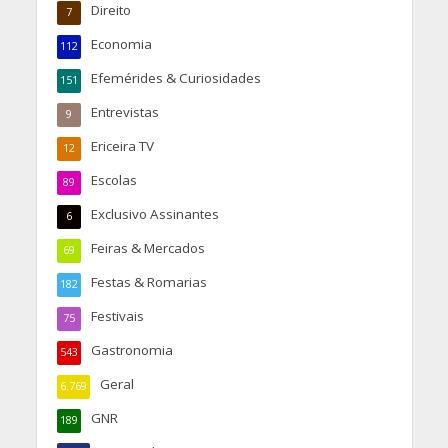
Direito
7
Economia
112
Efemérides & Curiosidades
151
Entrevistas
9
Ericeira TV
12
Escolas
89
Exclusivo Assinantes
6
Feiras & Mercados
69
Festas & Romarias
182
Festivais
75
Gastronomia
543
Geral
6.769
GNR
189