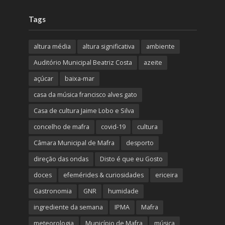
Tags
altura média
altura significativa
ambiente
Auditório Municipal Beatriz Costa
azeite
açúcar
baixa-mar
casa da música francisco alves gato
Casa de cultura Jaime Lobo e Silva
concelho de mafra
covid-19
cultura
Câmara Municipal de Mafra
desporto
direção das ondas
Disto é que eu Gosto
doces
efemérides & curiosidades
ericeira
Gastronomia
GNR
humidade
ingrediente da semana
IPMA
Mafra
meteorologia
Município de Mafra
música