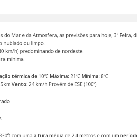
 do Mar e da Atmosfera, as previsões para hoje, 3ª Feira, d
o nublado ou limpo.
 30 km/h) predominando de nordeste.
ra mínima.
ação térmica
de
10ºC
Máxima:
21ºC
Mínima:
8ºC
15km
Vento:
24 km/h Provém de ESE (100º)
rado
A
330º) com uma
altura média
de 2.4 metros e com um
períod