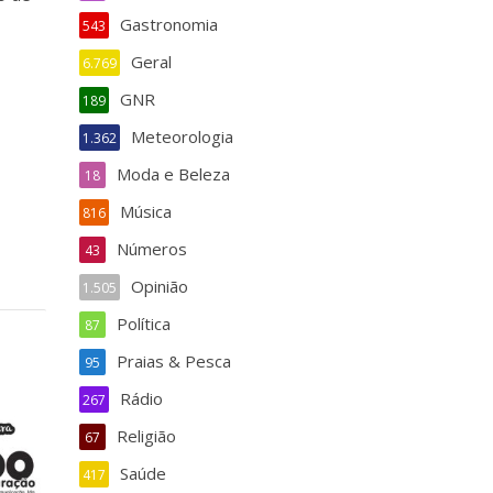
Gastronomia
543
Geral
6.769
GNR
189
Meteorologia
1.362
Moda e Beleza
18
Música
816
Números
43
Opinião
1.505
Política
87
Praias & Pesca
95
Rádio
267
Religião
67
Saúde
417