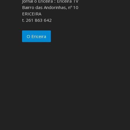
Jornal o Ericeira :: Ericeira TV
Bairro das Andorinhas, nº 10
ERICEIRA
t. 261 863 642
O Ericeira