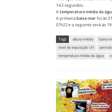
14.3 segundos.
A
temperatura média da ág
A primeira
baixa-mar
foi às 0
07h22 e a seguinte será às 19
Tags
altura média
baixa-m
nível de exposição UV
períod
temperatura média da água
v