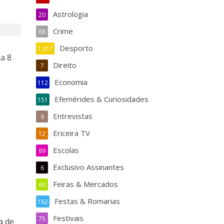
Astrologia
20
Crime
68
Desporto
1.017
ia 8
Direito
7
Economia
112
Efemérides & Curiosidades
151
Entrevistas
9
Ericeira TV
12
Escolas
89
Exclusivo Assinantes
6
Feiras & Mercados
69
Festas & Romarias
182
Festivais
75
o
de