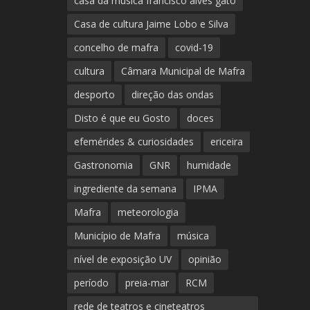
casa da música francisco alves gato
Casa de cultura Jaime Lobo e Silva
concelho de mafra
covid-19
cultura
Câmara Municipal de Mafra
desporto
direção das ondas
Disto é que eu Gosto
doces
efemérides & curiosidades
ericeira
Gastronomia
GNR
humidade
ingrediente da semana
IPMA
Mafra
meteorologia
Município de Mafra
música
nível de exposição UV
opinião
período
preia-mar
RCM
rede de teatros e cineteatros