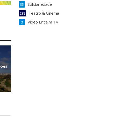
Solidariedade
35
Teatro & Cinema
238
Vídeo Ericeira TV
3
sões