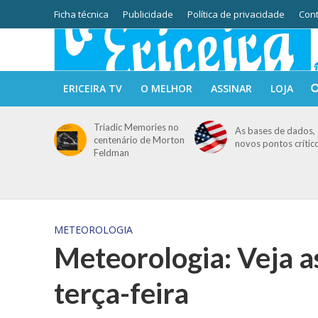
Ficha técnica
Publicidade
Política de privacidade
Cont
ERICEIRA TV
O MELHOR
ASSINAR
LOJA
Triadic Memories no
As bases de dados, 
centenário de Morton
novos pontos crític
Feldman
METEOROLOGIA
Meteorologia: Veja a
terça-feira