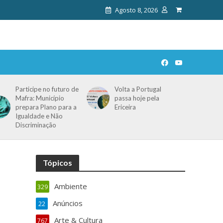
Agosto 8, 2026
Participe no futuro de
Volta a Portugal
Mafra: Município
passa hoje pela
prepara Plano para a
Ericeira
Igualdade e Não
Discriminação
Tópicos
Ambiente
329
Anúncios
22
Arte & Cultura
767