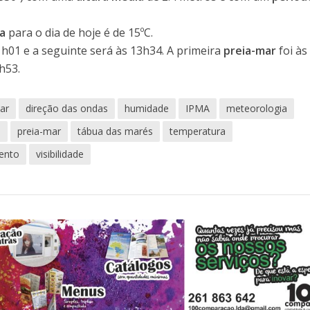
ua
para o dia de hoje é de 15ºC.
1h01 e a seguinte será às 13h34. A primeira
preia-mar
foi às
h53.
ar
direção das ondas
humidade
IPMA
meteorologia
o
preia-mar
tábua das marés
temperatura
ento
visibilidade