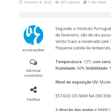
Fevereiro 8, 2022
437 Leituras
1 Min Read
Segundo o Instituto Português
de Fevereiro, são de céu pouc
Vento fraco a moderado (até
Pequena subida da temperatu
ericeiraonline
Temperatura:
12ºC
com sens
Humidade:
50%
Visibilidade:
Adicionar
comentário
Nível de exposição UV:
Mode
ESTADO DO MAR NA ERICEIR
Partilhar
A
direção das ondas
é NNW (