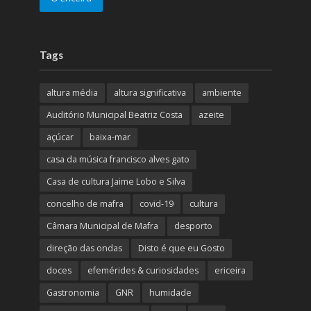
Tags
altura média
altura significativa
ambiente
Auditório Municipal Beatriz Costa
azeite
açúcar
baixa-mar
casa da música francisco alves gato
Casa de cultura Jaime Lobo e Silva
concelho de mafra
covid-19
cultura
Câmara Municipal de Mafra
desporto
direção das ondas
Disto é que eu Gosto
doces
efemérides & curiosidades
ericeira
Gastronomia
GNR
humidade