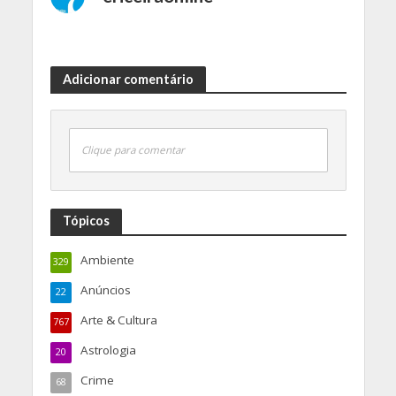
Adicionar comentário
Clique para comentar
Tópicos
Ambiente
329
Anúncios
22
Arte & Cultura
767
Astrologia
20
Crime
68