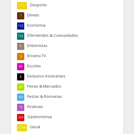
Desporto
1.017
Direito
7
Economia
112
Efemérides & Curiosidades
151
Entrevistas
9
Ericeira TV
12
Escolas
89
Exclusivo Assinantes
6
Feiras & Mercados
69
Festas & Romarias
182
Festivais
75
Gastronomia
543
Geral
6.766