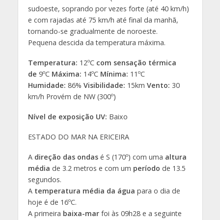
sudoeste, soprando por vezes forte (até 40 km/h)
e com rajadas até 75 km/h até final da manhã,
tornando-se gradualmente de noroeste.
Pequena descida da temperatura máxima.
Temperatura:
12ºC
com sensação térmica
de
9ºC
Máxima:
14ºC
Mínima:
11ºC
Humidade:
86%
Visibilidade:
15km
Vento:
30
km/h Provém de NW (300º)
Nível de exposição UV:
Baixo
ESTADO DO MAR NA ERICEIRA
A
direção das ondas
é S (170º) com uma
altura
média
de 3.2 metros e com um
período
de 13.5
segundos.
A
temperatura média da água
para o dia de
hoje é de 16ºC.
A primeira
baixa-mar
foi às 09h28 e a seguinte