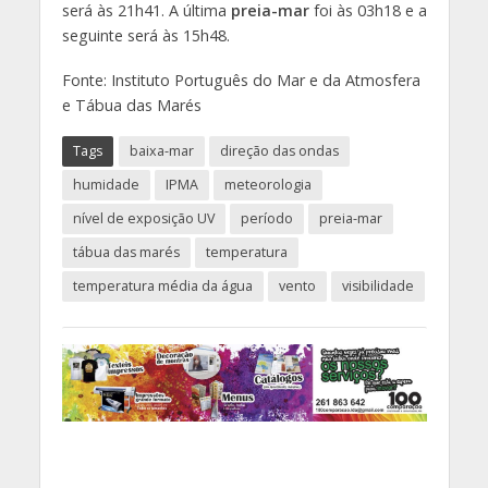
será às 21h41. A última
preia-mar
foi às 03h18 e a
seguinte será às 15h48.
Fonte: Instituto Português do Mar e da Atmosfera
e Tábua das Marés
Tags
baixa-mar
direção das ondas
humidade
IPMA
meteorologia
nível de exposição UV
período
preia-mar
tábua das marés
temperatura
temperatura média da água
vento
visibilidade