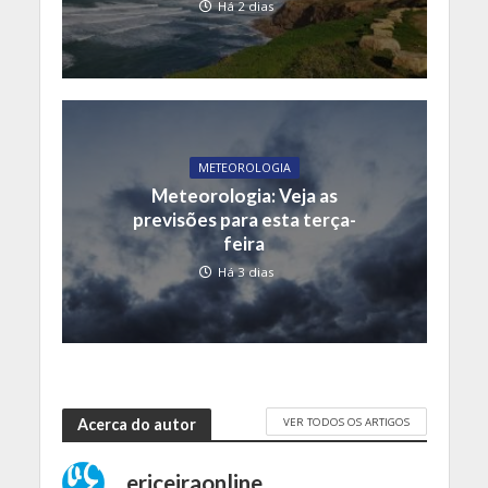
Há 2 dias
METEOROLOGIA
Meteorologia: Veja as
previsões para esta terça-
feira
Há 3 dias
VER TODOS OS ARTIGOS
Acerca do autor
ericeiraonline