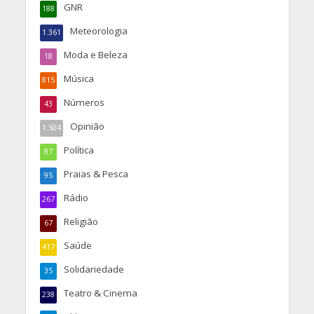
GNR
188
Meteorologia
1.361
Moda e Beleza
18
Música
815
Números
43
Opinião
1.504
Política
87
Praias & Pesca
95
Rádio
267
Religião
67
Saúde
417
Solidariedade
35
Teatro & Cinema
238