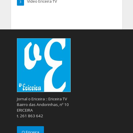
Vídeo Ericeira TV
3
Jornal o Ericeira :: Ericeira TV
Bairro das Andorinhas, nº 10
ERICEIRA
t. 261 863 642
O Ericeira