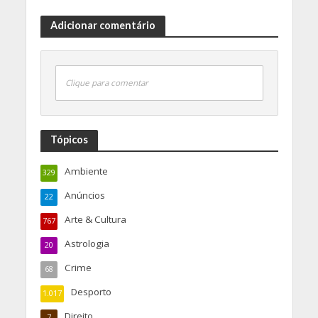
Adicionar comentário
Clique para comentar
Tópicos
Ambiente
329
Anúncios
22
Arte & Cultura
767
Astrologia
20
Crime
68
Desporto
1.017
Direito
7