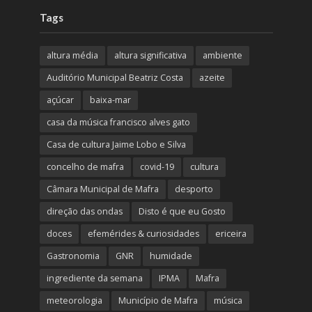
Tags
altura média
altura significativa
ambiente
Auditório Municipal Beatriz Costa
azeite
açúcar
baixa-mar
casa da música francisco alves gato
Casa de cultura Jaime Lobo e Silva
concelho de mafra
covid-19
cultura
Câmara Municipal de Mafra
desporto
direção das ondas
Disto é que eu Gosto
doces
efemérides & curiosidades
ericeira
Gastronomia
GNR
humidade
ingrediente da semana
IPMA
Mafra
meteorologia
Município de Mafra
música