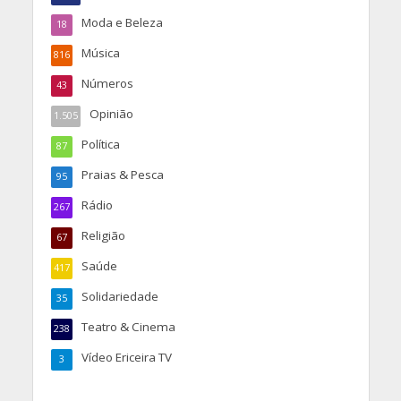
Moda e Beleza
18
Música
816
Números
43
Opinião
1.505
Política
87
Praias & Pesca
95
Rádio
267
Religião
67
Saúde
417
Solidariedade
35
Teatro & Cinema
238
Vídeo Ericeira TV
3