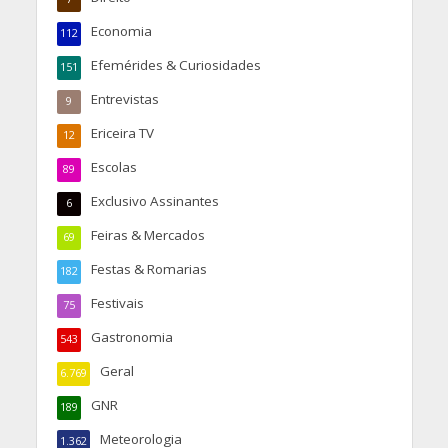
Economia
112
Efemérides & Curiosidades
151
Entrevistas
9
Ericeira TV
12
Escolas
89
Exclusivo Assinantes
6
Feiras & Mercados
69
Festas & Romarias
182
Festivais
75
Gastronomia
543
Geral
6.769
GNR
189
Meteorologia
1.362