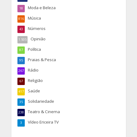
Moda e Beleza
18
Música
816
Números
43
Opinião
1.505
Política
87
Praias & Pesca
95
Rádio
267
Religião
67
Saúde
417
Solidariedade
35
Teatro & Cinema
238
Vídeo Ericeira TV
3