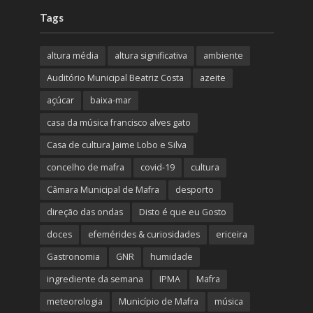
Tags
altura média
altura significativa
ambiente
Auditório Municipal Beatriz Costa
azeite
açúcar
baixa-mar
casa da música francisco alves gato
Casa de cultura Jaime Lobo e Silva
concelho de mafra
covid-19
cultura
Câmara Municipal de Mafra
desporto
direção das ondas
Disto é que eu Gosto
doces
efemérides & curiosidades
ericeira
Gastronomia
GNR
humidade
ingrediente da semana
IPMA
Mafra
meteorologia
Município de Mafra
música