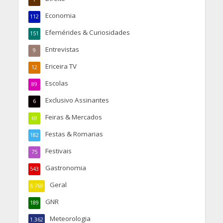
Economia
112
Efemérides & Curiosidades
151
Entrevistas
9
Ericeira TV
12
Escolas
89
Exclusivo Assinantes
6
Feiras & Mercados
69
Festas & Romarias
182
Festivais
75
Gastronomia
543
Geral
6.769
GNR
189
Meteorologia
1.362