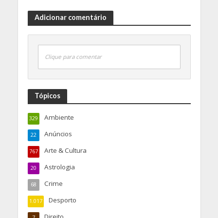
Adicionar comentário
Clique para comentar
Tópicos
Ambiente
329
Anúncios
22
Arte & Cultura
767
Astrologia
20
Crime
68
Desporto
1.017
Direito
7