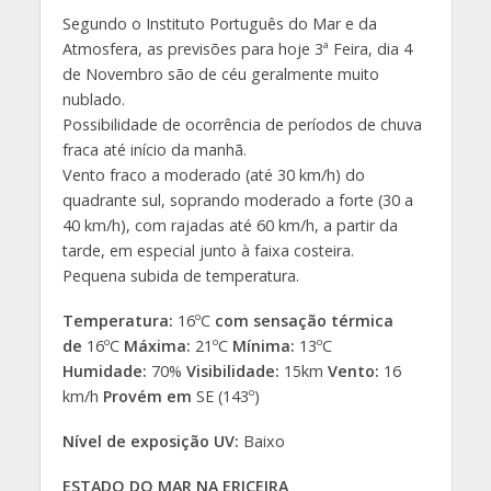
Segundo o Instituto Português do Mar e da
Atmosfera, as previsões para hoje 3ª Feira, dia 4
de Novembro são de céu geralmente muito
nublado.
Possibilidade de ocorrência de períodos de chuva
fraca até início da manhã.
Vento fraco a moderado (até 30 km/h) do
quadrante sul, soprando moderado a forte (30 a
40 km/h), com rajadas até 60 km/h, a partir da
tarde, em especial junto à faixa costeira.
Pequena subida de temperatura.
Temperatura:
16ºC
com sensação térmica
de
16ºC
Máxima:
21ºC
Mínima:
13ºC
Humidade:
70%
Visibilidade:
15km
Vento:
16
km/h
Provém em
SE (143º)
Nível de exposição UV:
Baixo
ESTADO DO MAR NA ERICEIRA