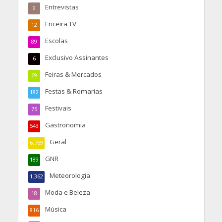
Entrevistas
9
Ericeira TV
12
Escolas
89
Exclusivo Assinantes
6
Feiras & Mercados
69
Festas & Romarias
182
Festivais
75
Gastronomia
543
Geral
6.769
GNR
189
Meteorologia
1.362
Moda e Beleza
18
Música
816