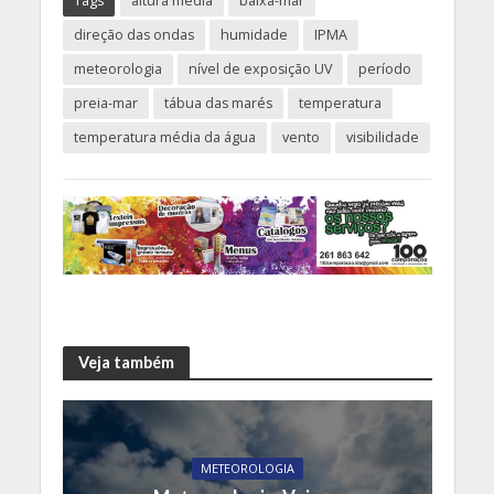
Tags
altura média
baixa-mar
direção das ondas
humidade
IPMA
meteorologia
nível de exposição UV
período
preia-mar
tábua das marés
temperatura
temperatura média da água
vento
visibilidade
Veja também
METEOROLOGIA