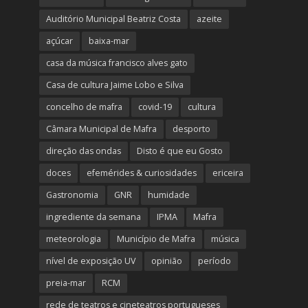
Auditório Municipal Beatriz Costa
azeite
açúcar
baixa-mar
casa da música francisco alves gato
Casa de cultura Jaime Lobo e Silva
concelho de mafra
covid-19
cultura
Câmara Municipal de Mafra
desporto
direção das ondas
Disto é que eu Gosto
doces
efemérides & curiosidades
ericeira
Gastronomia
GNR
humidade
ingrediente da semana
IPMA
Mafra
meteorologia
Município de Mafra
música
nível de exposição UV
opinião
período
preia-mar
RCM
rede de teatros e cineteatros portugueses