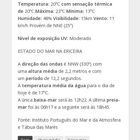
Temperatura:
20ºC
com sensação térmica
de
20ºC
Máxima:
23ºC
Mínima:
13ºC
Humidade:
48%
Visibilidade:
15km
Vento:
11
km/h Provém de NNE (25º)
Nível de exposição UV:
Moderado
ESTADO DO MAR NA ERICEIRA
A
direção das ondas
é NNW (330º) com
uma
altura média
de 2,2 metros e com
um
período
de 12,2 segundos.
A
temperatura média da água
para o dia de
hoje é de 17ºC.
A única
baixa-mar
será às 12h22. A última
preia-
mar
foi às 06h17 e a seguinte será às 18h45.
Fonte: Instituto Português do Mar e da Atmosfera
e Tábua das Marés