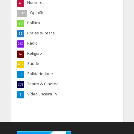
Números
43
Opinião
1.505
Política
87
Praias & Pesca
95
Rádio
267
Religião
67
Saúde
417
Solidariedade
35
Teatro & Cinema
238
Vídeo Ericeira TV
3