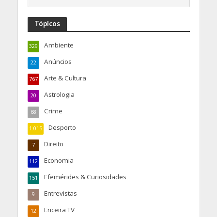
Tópicos
Ambiente
329
Anúncios
22
Arte & Cultura
767
Astrologia
20
Crime
68
Desporto
1.015
Direito
7
Economia
112
Efemérides & Curiosidades
151
Entrevistas
9
Ericeira TV
12