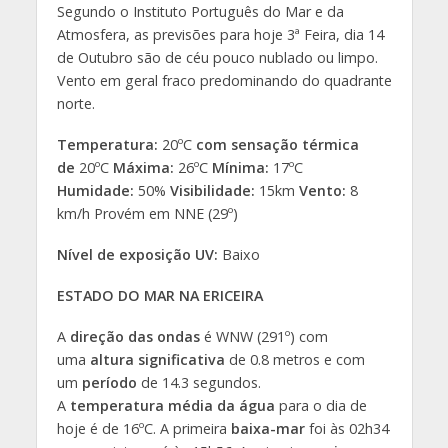
Segundo o Instituto Português do Mar e da
Atmosfera, as previsões para hoje 3ª Feira, dia 14
de Outubro são de céu pouco nublado ou limpo.
Vento em geral fraco predominando do quadrante
norte.
Temperatura:
20ºC
com sensação térmica
de
20ºC
Máxima:
26ºC
Mínima:
17ºC
Humidade:
50%
Visibilidade:
15km
Vento:
8
km/h Provém em NNE (29º)
Nível de exposição UV:
Baixo
ESTADO DO MAR NA ERICEIRA
A
direção das ondas
é WNW (291º) com
uma
altura significativa
de 0.8 metros e com
um
período
de 14.3 segundos.
A
temperatura média da água
para o dia de
hoje é de 16ºC. A primeira
baixa-mar
foi às 02h34