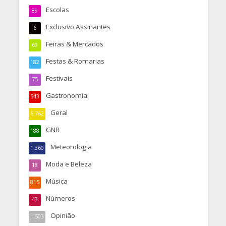
Escolas
89
Exclusivo Assinantes
6
Feiras & Mercados
69
Festas & Romarias
182
Festivais
75
Gastronomia
543
Geral
6.762
GNR
188
Meteorologia
1.360
Moda e Beleza
18
Música
815
Números
43
Opinião
1.503