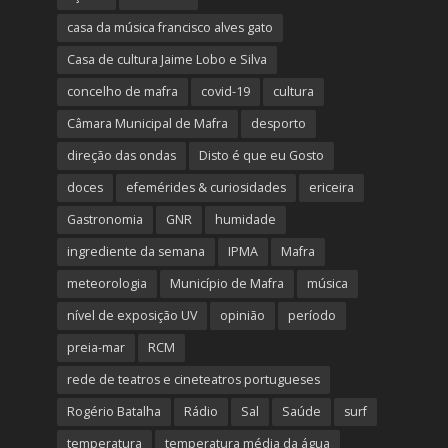
casa da música francisco alves gato
Casa de cultura Jaime Lobo e Silva
concelho de mafra
covid-19
cultura
Câmara Municipal de Mafra
desporto
direção das ondas
Disto é que eu Gosto
doces
efemérides & curiosidades
ericeira
Gastronomia
GNR
humidade
ingrediente da semana
IPMA
Mafra
meteorologia
Município de Mafra
música
nível de exposição UV
opinião
período
preia-mar
RCM
rede de teatros e cineteatros portugueses
Rogério Batalha
Rádio
Sal
Saúde
surf
temperatura
temperatura média da água