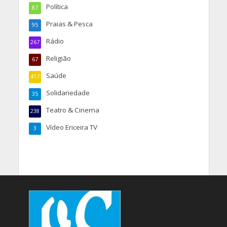
Política
87
Praias & Pesca
95
Rádio
267
Religião
67
Saúde
417
Solidariedade
35
Teatro & Cinema
238
Vídeo Ericeira TV
3