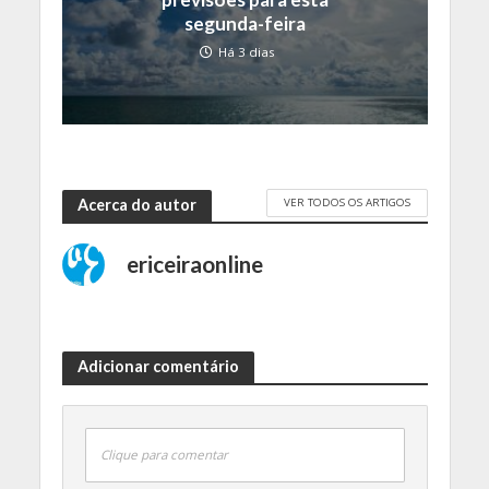
segunda-feira
Há 3 dias
VER TODOS OS ARTIGOS
Acerca do autor
ericeiraonline
Adicionar comentário
Clique para comentar