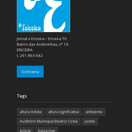
Jornal o Ericeira :: Ericeira TV
Bairro das Andorinhas, nº 10
ERICEIRA
t. 261 863 642
O Ericeira
Tags
altura média
altura significativa
ambiente
Auditório Municipal Beatriz Costa
azeite
açúcar
baixa-mar