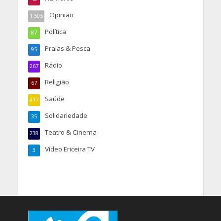
Opinião
1.505
Política
87
Praias & Pesca
95
Rádio
267
Religião
67
Saúde
417
Solidariedade
35
Teatro & Cinema
238
Vídeo Ericeira TV
3