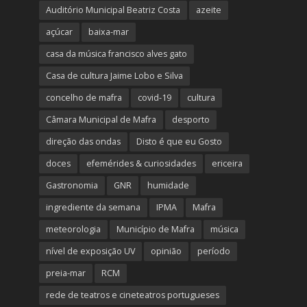
Auditório Municipal Beatriz Costa
azeite
açúcar
baixa-mar
casa da música francisco alves gato
Casa de cultura Jaime Lobo e Silva
concelho de mafra
covid-19
cultura
Câmara Municipal de Mafra
desporto
direção das ondas
Disto é que eu Gosto
doces
efemérides & curiosidades
ericeira
Gastronomia
GNR
humidade
ingrediente da semana
IPMA
Mafra
meteorologia
Município de Mafra
música
nível de exposição UV
opinião
período
preia-mar
RCM
rede de teatros e cineteatros portugueses