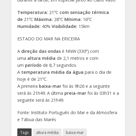
Temperatura:
21ºC
com sensação térmica
de
21ºC
Máxima:
28ºC
Mínima:
16ºC
Humidade:
40%
Visibilidade:
15km
ESTADO DO MAR NA ERICEIRA
A
direção das ondas
é NNW (330º) com
uma
altura média
de 2,1 metros e com
um
período
de 8,7 segundos.
A
temperatura média da água
para o dia de
hoje é de 21ºC.
A primeira
baixa-mar
foi às 9h26 e a seguinte
será às 21h49. A última
preia-mar
foi às 03h31 e a
seguinte será às 21h49.
Fonte: Instituto Português do Mar e da Atmosfera
e Tábua das Marés
Tags
altura média
baixa-mar