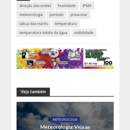
direção das ondas
humidade
IPMA
meteorologia
período
preia-mar
tábua das marés
temperatura
temperatura média da água
visibilidade
Veja também
METEOROLOGIA
Meteorologia: Veja as