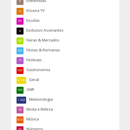
Entrevistas
9
Ericeira TV
12
Escolas
89
Exclusivo Assinantes
6
Feiras & Mercados
69
Festas & Romarias
182
Festivais
75
Gastronomia
543
Geral
6.769
GNR
189
Meteorologia
1.362
Moda e Beleza
18
Música
816
Números
43