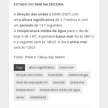
ESTADO DO MAR NA ERICEIRA
A
direção das ondas
é NNW (330º) com
uma
altura significativa
de 2.7 metros e com
um
período
de 14.7 segundos.
A
temperatura média da água
para o dia de
hoje é de 14ºC. A primeira
baixa-mar
foi às 06h12
e a seguinte será às 18h23. A única
preia-mar
será às 12h21.
Fonte: IPMA e Tábua das Marés
Tags
altura significativa
baixa-mar
direção das ondas
humidade
meteorologia
nível de exposição UV
período
preia-mar
temperatura
temperatura média da água
vento
visibilidade