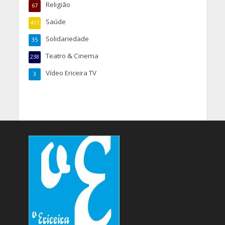
Religião
67
Saúde
417
Solidariedade
35
Teatro & Cinema
238
Vídeo Ericeira TV
3