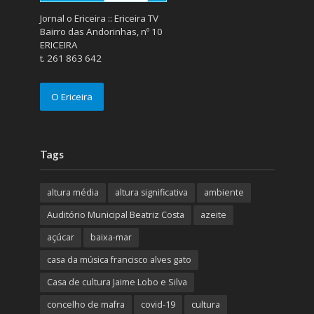
Jornal o Ericeira :: Ericeira TV
Bairro das Andorinhas, nº 10
ERICEIRA
t. 261 863 642
O Ericeira
Tags
altura média
altura significativa
ambiente
Auditório Municipal Beatriz Costa
azeite
açúcar
baixa-mar
casa da música francisco alves gato
Casa de cultura Jaime Lobo e Silva
concelho de mafra
covid-19
cultura