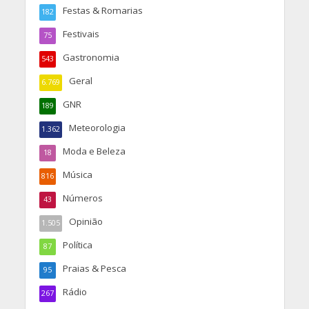
Festas & Romarias
182
Festivais
75
Gastronomia
543
Geral
6.769
GNR
189
Meteorologia
1.362
Moda e Beleza
18
Música
816
Números
43
Opinião
1.505
Política
87
Praias & Pesca
95
Rádio
267