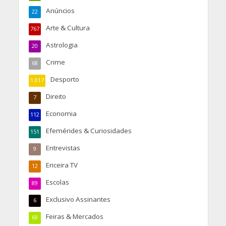
Anúncios
22
Arte & Cultura
767
Astrologia
20
Crime
68
Desporto
1.017
Direito
7
Economia
112
Efemérides & Curiosidades
151
Entrevistas
9
Ericeira TV
12
Escolas
89
Exclusivo Assinantes
6
Feiras & Mercados
69