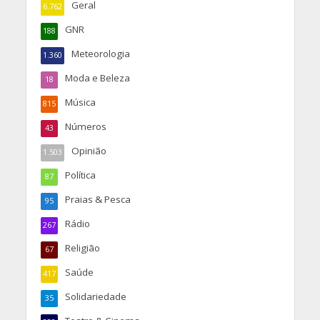
Geral
6.762
GNR
188
Meteorologia
1.360
Moda e Beleza
18
Música
815
Números
43
Opinião
1.503
Política
87
Praias & Pesca
95
Rádio
267
Religião
67
Saúde
417
Solidariedade
35