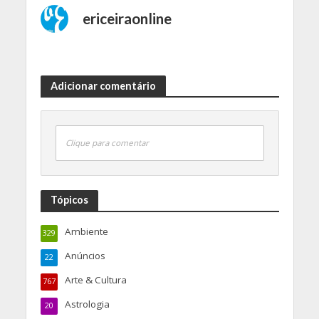
ericeiraonline
Adicionar comentário
Clique para comentar
Tópicos
Ambiente
329
Anúncios
22
Arte & Cultura
767
Astrologia
20