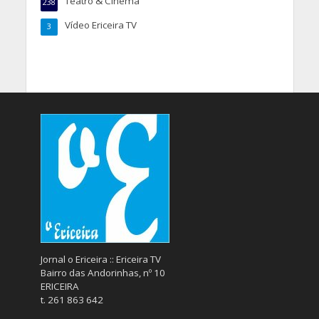
Teatro & Cinema
238
Vídeo Ericeira TV
3
Jornal o Ericeira :: Ericeira TV
Bairro das Andorinhas, nº 10
ERICEIRA
t. 261 863 642