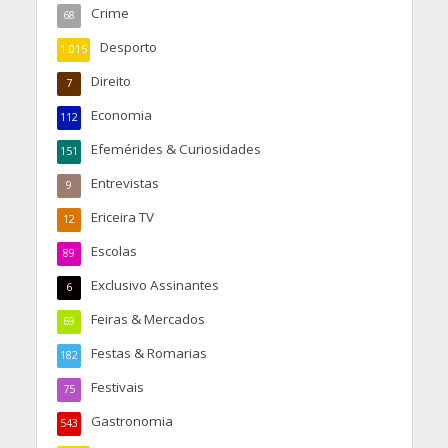
Crime
68
Desporto
1.015
Direito
7
Economia
112
Efemérides & Curiosidades
151
Entrevistas
9
Ericeira TV
12
Escolas
89
Exclusivo Assinantes
6
Feiras & Mercados
69
Festas & Romarias
182
Festivais
75
Gastronomia
543