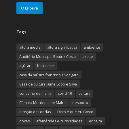
O Ericeira
Tags
altura média
altura significativa
ambiente
Auditório Municipal Beatriz Costa
azeite
açúcar
baixa-mar
casa da música francisco alves gato
Casa de cultura Jaime Lobo e Silva
concelho de mafra
covid-19
cultura
Câmara Municipal de Mafra
desporto
direção das ondas
Disto é que eu Gosto
doces
efemérides & curiosidades
ericeira