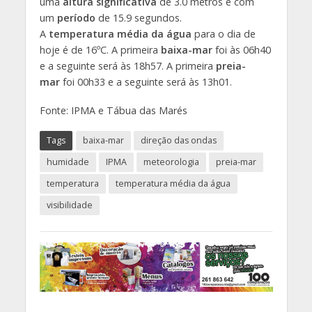
uma
altura significativa
de 3.0 metros e com
um
período
de 15.9 segundos.
A
temperatura média da água
para o dia de
hoje é de 16ºC. A primeira
baixa-mar
foi às 06h40
e a seguinte será às 18h57. A primeira
preia-
mar
foi 00h33 e a seguinte será às 13h01.
Fonte: IPMA e Tábua das Marés
Tags
baixa-mar
direção das ondas
humidade
IPMA
meteorologia
preia-mar
temperatura
temperatura média da água
visibilidade