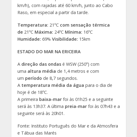
km/h), com rajadas até 60 km/h, junto ao Cabo
Raso, em especial a partir da tarde.
Temperatura:
21ºC
com sensação térmica
de
21ºC
Máxima:
24ºC
Mínima:
16ºC
Humidade:
69%
Visibilidade:
15km
ESTADO DO MAR NA ERICEIRA
A
direção das ondas
é WSW (250º) com
uma
altura média
de 1,4 metros e com
um
período
de 8,7 segundos.
A
temperatura média da água
para o dia de
hoje é de 18ºC.
A primeira
baixa-mar
foi às 01h25 e a seguinte
será às 13h37. A última
preia-mar
foi às 07h43 e a
seguinte será às 20h01.
Fonte: Instituto Português do Mar e da Atmosfera
e Tábua das Marés