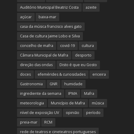
Auditório Municipal Beatriz Costa
azeite
açúcar
baixa-mar
casa da música francisco alves gato
Casa de cultura Jaime Lobo e Silva
concelho de mafra
covid-19
cultura
Câmara Municipal de Mafra
desporto
direção das ondas
Disto é que eu Gosto
doces
efemérides & curiosidades
ericeira
Gastronomia
GNR
humidade
ingrediente da semana
IPMA
Mafra
meteorologia
Município de Mafra
música
nível de exposição UV
opinião
período
preia-mar
RCM
rede de teatros e cineteatros portugueses