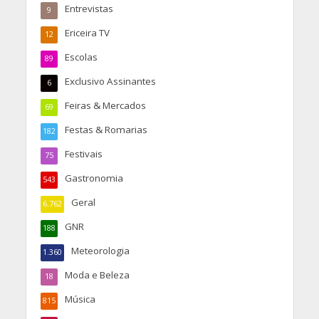
Entrevistas
9
Ericeira TV
12
Escolas
89
Exclusivo Assinantes
6
Feiras & Mercados
69
Festas & Romarias
182
Festivais
75
Gastronomia
543
Geral
6.762
GNR
188
Meteorologia
1.360
Moda e Beleza
18
Música
815