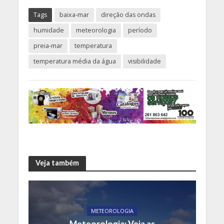
Tags
baixa-mar
direção das ondas
humidade
meteorologia
período
preia-mar
temperatura
temperatura média da água
visibilidade
Veja também
METEOROLOGIA
Meteorologia: Veja as