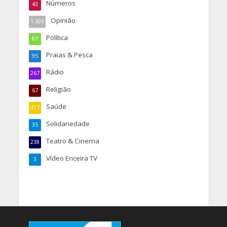
Números
43
Opinião
1.503
Política
87
Praias & Pesca
95
Rádio
267
Religião
67
Saúde
417
Solidariedade
35
Teatro & Cinema
238
Vídeo Ericeira TV
3