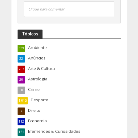
Clique para comentar
Tópicos
Ambiente
329
Anúncios
22
Arte & Cultura
767
Astrologia
20
Crime
68
Desporto
1.015
Direito
7
Economia
112
Efemérides & Curiosidades
151