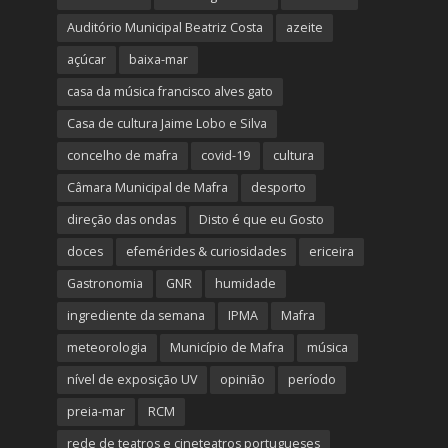
Auditório Municipal Beatriz Costa
azeite
açúcar
baixa-mar
casa da música francisco alves gato
Casa de cultura Jaime Lobo e Silva
concelho de mafra
covid-19
cultura
Câmara Municipal de Mafra
desporto
direção das ondas
Disto é que eu Gosto
doces
efemérides & curiosidades
ericeira
Gastronomia
GNR
humidade
ingrediente da semana
IPMA
Mafra
meteorologia
Município de Mafra
música
nível de exposição UV
opinião
período
preia-mar
RCM
rede de teatros e cineteatros portugueses