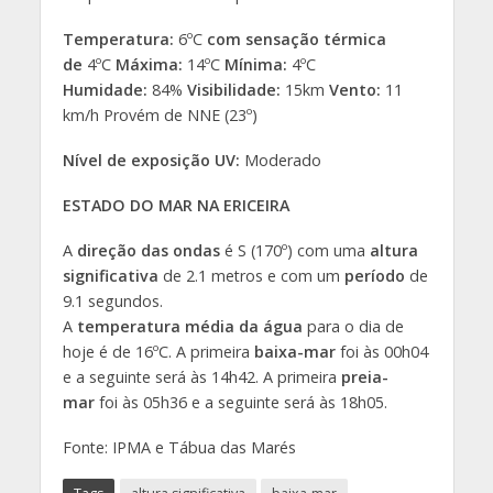
Temperatura:
6ºC
com sensação térmica
de
4ºC
Máxima:
14ºC
Mínima:
4ºC
Humidade:
84%
Visibilidade:
15km
Vento:
11
km/h Provém de NNE (23º)
Nível de exposição UV:
Moderado
ESTADO DO MAR NA ERICEIRA
A
direção das ondas
é S (170º) com uma
altura
significativa
de 2.1 metros e com um
período
de
9.1 segundos.
A
temperatura média da água
para o dia de
hoje é de 16ºC. A primeira
baixa-mar
foi às 00h04
e a seguinte será às 14h42. A primeira
preia-
mar
foi às 05h36 e a seguinte será às 18h05.
Fonte: IPMA e Tábua das Marés