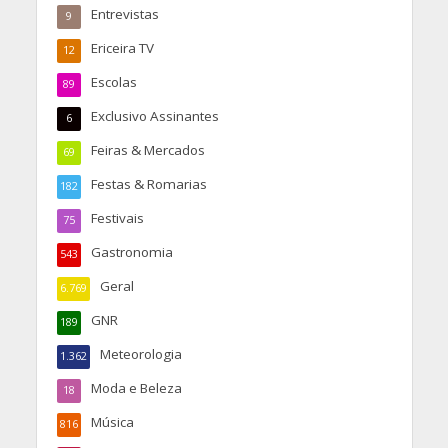
Entrevistas
9
Ericeira TV
12
Escolas
89
Exclusivo Assinantes
6
Feiras & Mercados
69
Festas & Romarias
182
Festivais
75
Gastronomia
543
Geral
6.769
GNR
189
Meteorologia
1.362
Moda e Beleza
18
Música
816