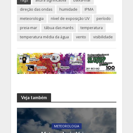
Tags
altura significativa
baixa-mar
direção das ondas
humidade
IPMA
meteorologia
nível de exposição UV
período
preia-mar
tábua das marés
temperatura
temperatura média da água
vento
visibilidade
Veja também
METEOROLOGIA