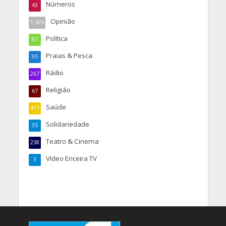
Números
43
Opinião
1.505
Política
87
Praias & Pesca
95
Rádio
267
Religião
67
Saúde
417
Solidariedade
35
Teatro & Cinema
238
Vídeo Ericeira TV
3