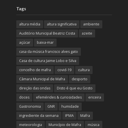
Tags
altura média
altura significativa
ambiente
Auditório Municipal Beatriz Costa
azeite
açúcar
baixa-mar
casa da música francisco alves gato
Casa de cultura Jaime Lobo e Silva
concelho de mafra
covid-19
cultura
Câmara Municipal de Mafra
desporto
direção das ondas
Disto é que eu Gosto
doces
efemérides & curiosidades
ericeira
Gastronomia
GNR
humidade
ingrediente da semana
IPMA
Mafra
meteorologia
Município de Mafra
música