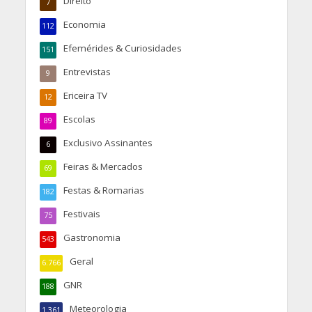
Direito
7
Economia
112
Efemérides & Curiosidades
151
Entrevistas
9
Ericeira TV
12
Escolas
89
Exclusivo Assinantes
6
Feiras & Mercados
69
Festas & Romarias
182
Festivais
75
Gastronomia
543
Geral
6.766
GNR
188
Meteorologia
1.361