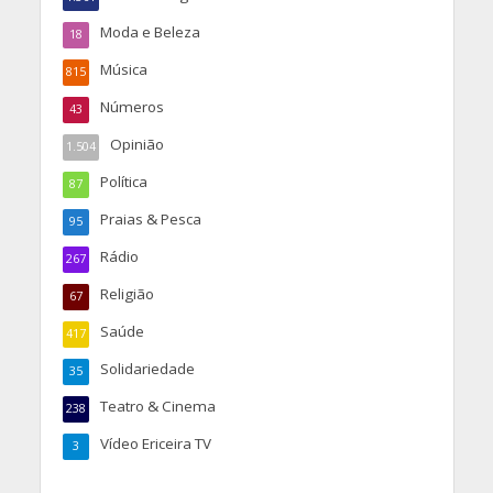
Moda e Beleza
18
Música
815
Números
43
Opinião
1.504
Política
87
Praias & Pesca
95
Rádio
267
Religião
67
Saúde
417
Solidariedade
35
Teatro & Cinema
238
Vídeo Ericeira TV
3