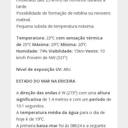
tarde.
Possibilidade de formação de neblina ou nevoeiro
matinal.
Pequena subida de temperatura máxima.
Temperatura:
23ºC
com sensação térmica
de
25ºC
Máxima:
29ºC
Mínima:
20ºC
Humidade:
74%
Visibilidade:
15km
Vento:
10
km/h Provém de NW (321º)
Nível de exposição UV:
Alto
ESTADO DO MAR NA ERICEIRA
A
direção das ondas
é W (273º) com uma
altura
significativa
de 1.4 metros e com um
período
de
10.1 segundos.
A
temperatura média da água
para o dia de
hoje é de 19ºC.
A primeira
baixa-mar
foi às 08h24 e a seguinte