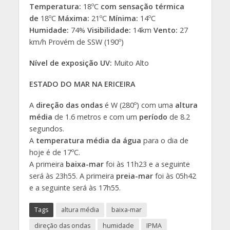
Temperatura:
18ºC
com sensação térmica
de
18ºC
Máxima:
21ºC
Mínima:
14ºC
Humidade:
74%
Visibilidade:
14km
Vento:
27
km/h Provém de SSW (190º)
Nível de exposição UV:
Muito Alto
ESTADO DO MAR NA ERICEIRA
A
direção das ondas
é W (280º) com uma
altura
média
de 1.6 metros e com um
período
de 8.2
segundos.
A
temperatura média da água
para o dia de
hoje é de 17ºC.
A primeira
baixa-mar
foi às 11h23 e a seguinte
será às 23h55. A primeira
preia-mar
foi às 05h42
e a seguinte será às 17h55.
Tags
altura média
baixa-mar
direção das ondas
humidade
IPMA