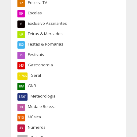
Ericeira TV
12
Escolas
89
Exclusivo Assinantes
6
Feiras & Mercados
69
Festas & Romarias
182
Festivais
75
Gastronomia
543
Geral
6.766
GNR
188
Meteorologia
1.361
Moda e Beleza
18
Música
815
Números
43