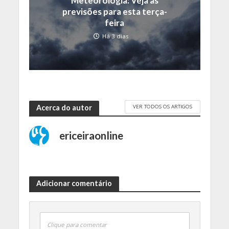
Meteorologia: Veja as
previsões para esta terça-
feira
Há 3 dias
VER TODOS OS ARTIGOS
Acerca do autor
ericeiraonline
Adicionar comentário
Clique para comentar