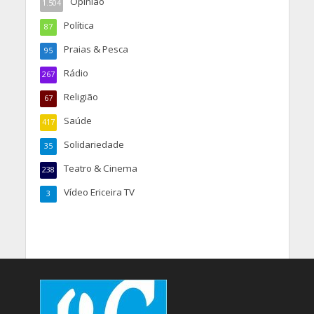
Opinião
1.504
Política
87
Praias & Pesca
95
Rádio
267
Religião
67
Saúde
417
Solidariedade
35
Teatro & Cinema
238
Vídeo Ericeira TV
3