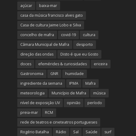
açúcar
baixa-mar
casa da música francisco alves gato
Casa de cultura Jaime Lobo e Silva
concelho de mafra
covid-19
cultura
Câmara Municipal de Mafra
desporto
direção das ondas
Disto é que eu Gosto
doces
efemérides & curiosidades
ericeira
Gastronomia
GNR
humidade
ingrediente da semana
IPMA
Mafra
meteorologia
Município de Mafra
música
nível de exposição UV
opinião
período
preia-mar
RCM
rede de teatros e cineteatros portugueses
Rogério Batalha
Rádio
Sal
Saúde
surf