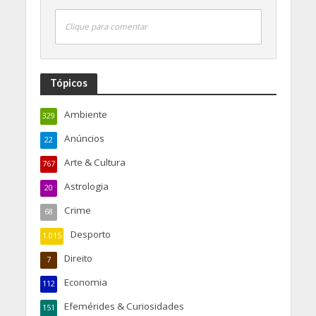
Clique para comentar
Tópicos
Ambiente
329
Anúncios
22
Arte & Cultura
767
Astrologia
20
Crime
68
Desporto
1.015
Direito
7
Economia
112
Efemérides & Curiosidades
151