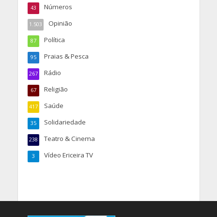
Números
43
Opinião
1.503
Política
87
Praias & Pesca
95
Rádio
267
Religião
67
Saúde
417
Solidariedade
35
Teatro & Cinema
238
Vídeo Ericeira TV
3