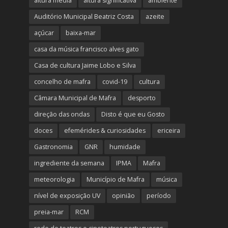
altura média
altura significativa
ambiente
Auditório Municipal Beatriz Costa
azeite
açúcar
baixa-mar
casa da música francisco alves gato
Casa de cultura Jaime Lobo e Silva
concelho de mafra
covid-19
cultura
Câmara Municipal de Mafra
desporto
direção das ondas
Disto é que eu Gosto
doces
efemérides & curiosidades
ericeira
Gastronomia
GNR
humidade
ingrediente da semana
IPMA
Mafra
meteorologia
Município de Mafra
música
nível de exposição UV
opinião
período
preia-mar
RCM