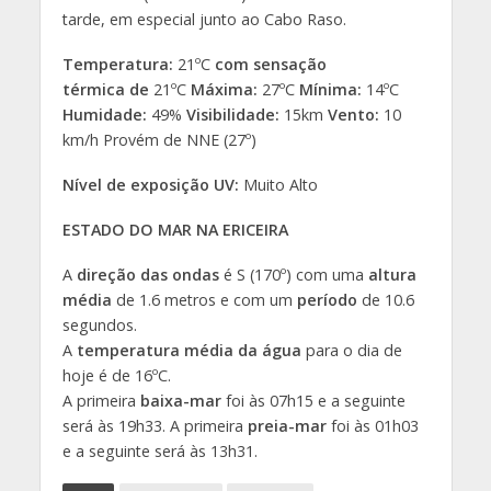
tarde, em especial junto ao Cabo Raso.
Temperatura:
21ºC
com sensação
térmica de
21ºC
Máxima:
27ºC
Mínima:
14ºC
Humidade:
49%
Visibilidade:
15km
Vento:
10
km/h Provém de NNE (27º)
Nível de exposição UV:
Muito Alto
ESTADO DO MAR NA ERICEIRA
A
direção das ondas
é S (170º) com uma
altura
média
de 1.6 metros e com um
período
de 10.6
segundos.
A
temperatura média da água
para o dia de
hoje é de 16ºC.
A primeira
baixa-mar
foi às 07h15 e a seguinte
será às 19h33. A primeira
preia-mar
foi às 01h03
e a seguinte será às 13h31.