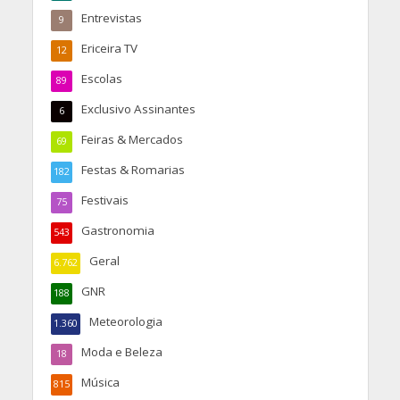
Entrevistas
9
Ericeira TV
12
Escolas
89
Exclusivo Assinantes
6
Feiras & Mercados
69
Festas & Romarias
182
Festivais
75
Gastronomia
543
Geral
6.762
GNR
188
Meteorologia
1.360
Moda e Beleza
18
Música
815