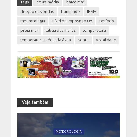
Tags
altura média
baixa-mar
direção das ondas
humidade
IPMA
meteorologia
nível de exposição UV
período
preia-mar
tábua das marés
temperatura
temperatura média da água
vento
visibilidade
Veja também
METEOROLOGIA