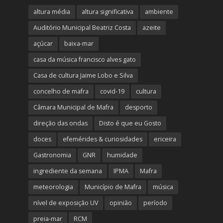
altura média
altura significativa
ambiente
Auditório Municipal Beatriz Costa
azeite
açúcar
baixa-mar
casa da música francisco alves gato
Casa de cultura Jaime Lobo e Silva
concelho de mafra
covid-19
cultura
Câmara Municipal de Mafra
desporto
direção das ondas
Disto é que eu Gosto
doces
efemérides & curiosidades
ericeira
Gastronomia
GNR
humidade
ingrediente da semana
IPMA
Mafra
meteorologia
Município de Mafra
música
nível de exposição UV
opinião
período
preia-mar
RCM