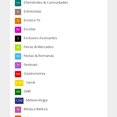
Efemérides & Curiosidades
151
Entrevistas
9
Ericeira TV
12
Escolas
89
Exclusivo Assinantes
6
Feiras & Mercados
69
Festas & Romarias
182
Festivais
75
Gastronomia
543
Geral
6.769
GNR
189
Meteorologia
1.362
Moda e Beleza
18