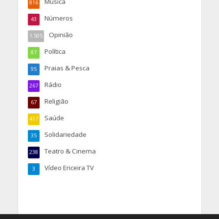
Música
816
Números
43
Opinião
1.505
Política
87
Praias & Pesca
95
Rádio
267
Religião
67
Saúde
417
Solidariedade
35
Teatro & Cinema
238
Vídeo Ericeira TV
3