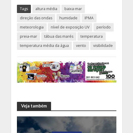
Tags
altura média
baixa-mar
direção das ondas
humidade
IPMA
meteorologia
nível de exposição UV
período
preia-mar
tábua das marés
temperatura
temperatura média da água
vento
visibilidade
Veja também