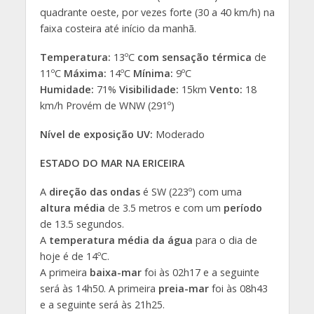
quadrante oeste, por vezes forte (30 a 40 km/h) na
faixa costeira até início da manhã.
Temperatura:
13ºC
com sensação térmica
de
11ºC
Máxima:
14ºC
Mínima:
9ºC
Humidade:
71%
Visibilidade:
15km
Vento:
18
km/h Provém de WNW (291º)
Nível de exposição UV:
Moderado
ESTADO DO MAR NA ERICEIRA
A
direção das ondas
é SW (223º) com uma
altura média
de 3.5 metros e com um
período
de 13.5 segundos.
A
temperatura média da água
para o dia de
hoje é de 14ºC.
A primeira
baixa-mar
foi às 02h17 e a seguinte
será às 14h50. A primeira
preia-mar
foi às 08h43
e a seguinte será às 21h25.