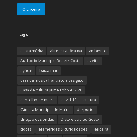
O Ericeira
Tags
altura média
altura significativa
ambiente
Auditório Municipal Beatriz Costa
azeite
açúcar
baixa-mar
casa da música francisco alves gato
Casa de cultura Jaime Lobo e Silva
concelho de mafra
covid-19
cultura
Câmara Municipal de Mafra
desporto
direção das ondas
Disto é que eu Gosto
doces
efemérides & curiosidades
ericeira