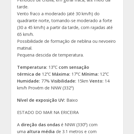
tarde.
Vento fraco a moderado (até 30 km/h) do
quadrante norte, tornando-se moderado a forte
(30 a 45 km/h) a partir da tarde, com rajadas até
65 km/h.
Possibilidade de formação de neblina ou nevoeiro
matinal.
Pequena descida de temperatura.
Temperatura:
13ºC
com sensação
térmica
de
12ºC
Máxima:
17ºC
Mínima:
12ºC
Humidade:
77%
Visibilidade:
15km
Vento:
14
km/h Provém de NNW (332º)
Nível de exposição UV:
Baixo
ESTADO DO MAR NA ERICEIRA
A
direção das ondas
é NNW (330º) com
uma
altura média
de 3.1 metros e com