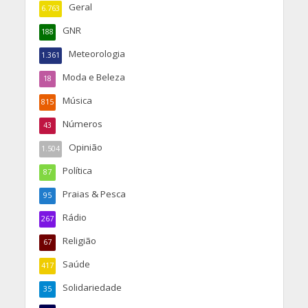
Geral
6.763
GNR
188
Meteorologia
1.361
Moda e Beleza
18
Música
815
Números
43
Opinião
1.504
Política
87
Praias & Pesca
95
Rádio
267
Religião
67
Saúde
417
Solidariedade
35