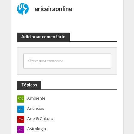
ericeiraonline
Adicionar comentário
Clique para comentar
Tópicos
Ambiente
329
Anúncios
22
Arte & Cultura
767
Astrologia
20