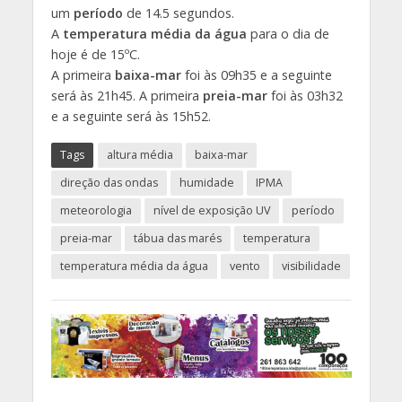
um
período
de 14.5 segundos.
A
temperatura média da água
para o dia de
hoje é de 15ºC.
A primeira
baixa-mar
foi às 09h35 e a seguinte
será às 21h45. A primeira
preia-mar
foi às 03h32
e a seguinte será às 15h52.
Tags
altura média
baixa-mar
direção das ondas
humidade
IPMA
meteorologia
nível de exposição UV
período
preia-mar
tábua das marés
temperatura
temperatura média da água
vento
visibilidade