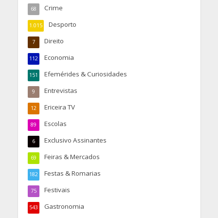
Crime
68
Desporto
1.015
Direito
7
Economia
112
Efemérides & Curiosidades
151
Entrevistas
9
Ericeira TV
12
Escolas
89
Exclusivo Assinantes
6
Feiras & Mercados
69
Festas & Romarias
182
Festivais
75
Gastronomia
543