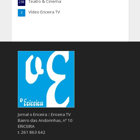
Teatro & Cinema
238
Vídeo Ericeira TV
3
Jornal o Ericeira :: Ericeira TV
Bairro das Andorinhas, nº 10
ERICEIRA
t. 261 863 642