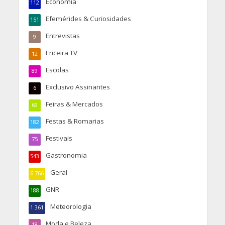
Economia
112
Efemérides & Curiosidades
151
Entrevistas
9
Ericeira TV
12
Escolas
89
Exclusivo Assinantes
6
Feiras & Mercados
69
Festas & Romarias
182
Festivais
75
Gastronomia
543
Geral
6.766
GNR
188
Meteorologia
1.361
Moda e Beleza
18