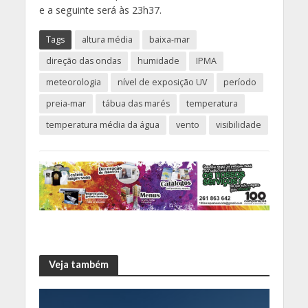
e a seguinte será às 23h37.
Tags
altura média
baixa-mar
direção das ondas
humidade
IPMA
meteorologia
nível de exposição UV
período
preia-mar
tábua das marés
temperatura
temperatura média da água
vento
visibilidade
Veja também