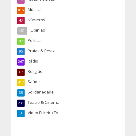
Música
815
Números
43
Opinião
1.504
Política
87
Praias & Pesca
95
Rádio
267
Religião
67
Saúde
417
Solidariedade
35
Teatro & Cinema
238
Vídeo Ericeira TV
3