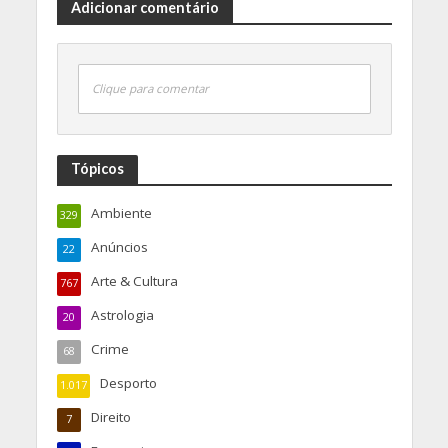
Adicionar comentário
Clique para comentar
Tópicos
Ambiente
329
Anúncios
22
Arte & Cultura
767
Astrologia
20
Crime
68
Desporto
1.017
Direito
7