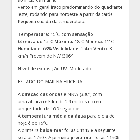
Vento em geral fraco predominando do quadrante
leste, rodando para noroeste a partir da tarde.
Pequena subida da temperatura.
Temperatura:
15ºC
com sensação
térmica
de
15ºC
Máxima:
18ºC
Mínima:
11ºC
Humidade:
63%
Visibilidade:
15km
Vento:
3
km/h Provém de NW (306º)
Nível de exposição UV:
Moderado
ESTADO DO MAR NA ERICEIRA
A
direção das ondas
é NNW (330º) com
uma
altura média
de 2.9 metros e com
um
período
de 16.0 segundos.
A
temperatura média da água
para o dia de
hoje é de 15ºC.
A primeira
baixa-mar
foi às 04h45 e a seguinte
será às 17h07. A primeira
preia-mar
foi às 11h06