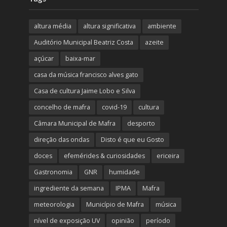
altura média
altura significativa
ambiente
Auditório Municipal Beatriz Costa
azeite
açúcar
baixa-mar
casa da música francisco alves gato
Casa de cultura Jaime Lobo e Silva
concelho de mafra
covid-19
cultura
Câmara Municipal de Mafra
desporto
direção das ondas
Disto é que eu Gosto
doces
efemérides & curiosidades
ericeira
Gastronomia
GNR
humidade
ingrediente da semana
IPMA
Mafra
meteorologia
Município de Mafra
música
nível de exposição UV
opinião
período