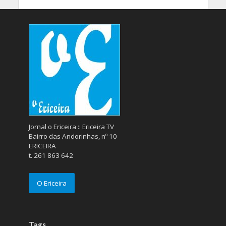
Jornal o Ericeira :: Ericeira TV
Bairro das Andorinhas, nº 10
ERICEIRA
t. 261 863 642
O Ericeira
Tags