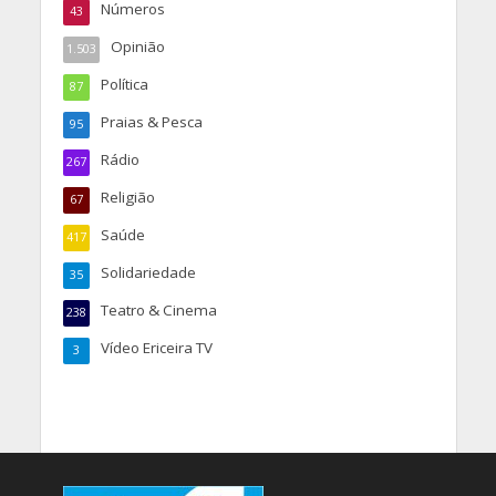
Números
43
Opinião
1.503
Política
87
Praias & Pesca
95
Rádio
267
Religião
67
Saúde
417
Solidariedade
35
Teatro & Cinema
238
Vídeo Ericeira TV
3