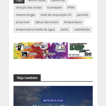
Tags
altura média
baixa-mar
direção das ondas
humidade
IPMA
meteorologia
nível de exposição UV
período
preia-mar
tábua das marés
temperatura
temperatura média da água
vento
visibilidade
Veja também
METEOROLOGIA