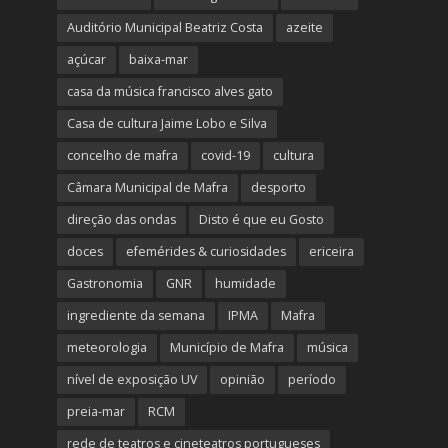
Auditório Municipal Beatriz Costa
azeite
açúcar
baixa-mar
casa da música francisco alves gato
Casa de cultura Jaime Lobo e Silva
concelho de mafra
covid-19
cultura
Câmara Municipal de Mafra
desporto
direção das ondas
Disto é que eu Gosto
doces
efemérides & curiosidades
ericeira
Gastronomia
GNR
humidade
ingrediente da semana
IPMA
Mafra
meteorologia
Município de Mafra
música
nível de exposição UV
opinião
período
preia-mar
RCM
rede de teatros e cineteatros portugueses