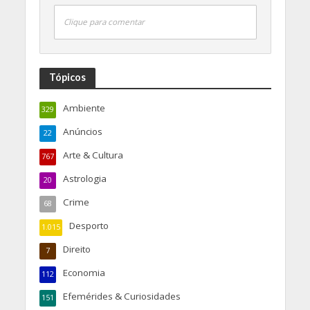
Clique para comentar
Tópicos
Ambiente
329
Anúncios
22
Arte & Cultura
767
Astrologia
20
Crime
68
Desporto
1.015
Direito
7
Economia
112
Efemérides & Curiosidades
151