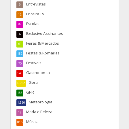
Entrevistas
9
Ericeira TV
12
Escolas
89
Exclusivo Assinantes
6
Feiras & Mercados
69
Festas & Romarias
182
Festivais
75
Gastronomia
543
Geral
6.762
GNR
188
Meteorologia
1.360
Moda e Beleza
18
Música
815