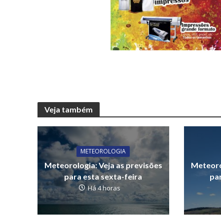
Veja também
METEOROLOGIA
Meteorologia: Veja as previsões
Meteoro
para esta sexta-feira
par
Há 4 horas