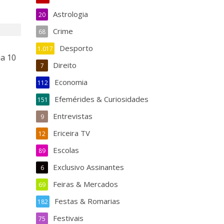
Astrologia
20
Crime
68
Desporto
1.017
ia 10
Direito
7
Economia
112
Efemérides & Curiosidades
151
Entrevistas
9
Ericeira TV
12
Escolas
89
Exclusivo Assinantes
6
Feiras & Mercados
69
Festas & Romarias
182
Festivais
75