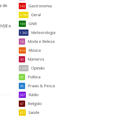
o
de
Gastronomia
543
Geral
6.769
GNR
189
6h58 e
Meteorologia
1.362
Moda e Beleza
18
Música
816
Números
43
Opinião
1.505
Política
87
Praias & Pesca
95
Rádio
267
Religião
67
Saúde
417