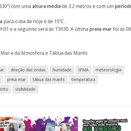
330º) com uma
altura média
de 3.2 metros e com um
períod
a
para o dia de hoje é de 15ºC.
0h31 e a seguinte será às 13h30. A última
preia-mar
foi às 0
o Mar e da Atmosfera e Tábua das Marés
ar
direção das ondas
humidade
IPMA
meteorologia
o
preia-mar
tábua das marés
temperatura
ento
visibilidade