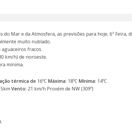
 do Mar e da Atmosfera, as previsões para hoje, 6ª Feira, d
almente muito nublado.
e aguaceiros fracos.
30 km/h) de noroeste.
ra mínima.
ação térmica de
16ºC
Máxima:
18ºC
Mínima:
14ºC
15km
Vento:
21 km/h Provém de NW (309º)
A