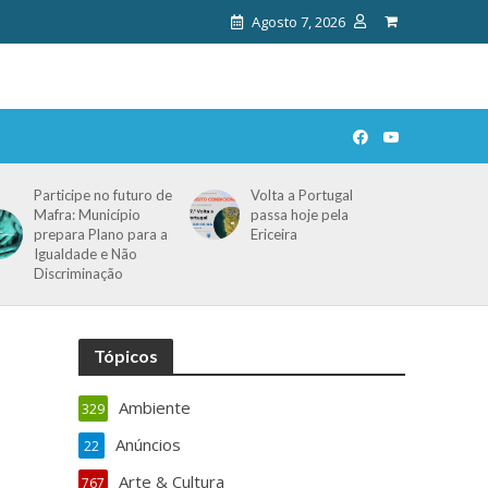
Agosto 7, 2026
Participe no futuro de
Volta a Portugal
Mafra: Município
passa hoje pela
prepara Plano para a
Ericeira
Igualdade e Não
Discriminação
Tópicos
Ambiente
329
Anúncios
22
Arte & Cultura
767