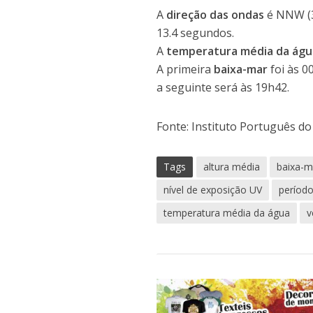
A
direção das ondas
é NNW (
13.4 segundos.
A
temperatura média da águ
A primeira
baixa-mar
foi às 0
a seguinte será às 19h42.
Fonte: Instituto Português d
Tags
altura média
baixa-m
nível de exposição UV
períod
temperatura média da água
v