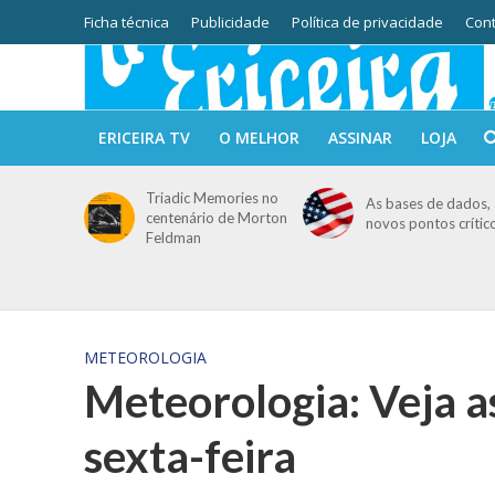
Ficha técnica
Publicidade
Política de privacidade
Cont
ERICEIRA TV
O MELHOR
ASSINAR
LOJA
Triadic Memories no
As bases de dados, 
centenário de Morton
novos pontos crític
Feldman
METEOROLOGIA
Meteorologia: Veja a
sexta-feira