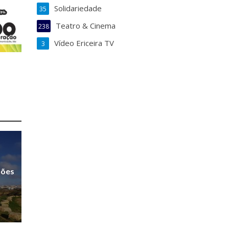
Solidariedade
35
Teatro & Cinema
238
Vídeo Ericeira TV
3
sões