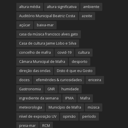
altura média
altura significativa
ambiente
Auditório Municipal Beatriz Costa
azeite
açúcar
baixa-mar
casa da música francisco alves gato
Casa de cultura Jaime Lobo e Silva
concelho de mafra
covid-19
cultura
Câmara Municipal de Mafra
desporto
direção das ondas
Disto é que eu Gosto
doces
efemérides & curiosidades
ericeira
Gastronomia
GNR
humidade
ingrediente da semana
IPMA
Mafra
meteorologia
Município de Mafra
música
nível de exposição UV
opinião
período
preia-mar
RCM