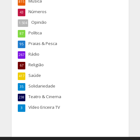
Música
815
Números
43
Opinião
1.504
Política
87
Praias & Pesca
95
Rádio
267
Religião
67
Saúde
417
Solidariedade
35
Teatro & Cinema
238
Vídeo Ericeira TV
3