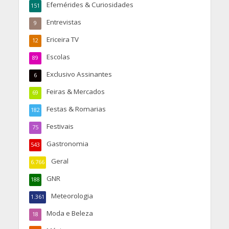
Efemérides & Curiosidades
151
Entrevistas
9
Ericeira TV
12
Escolas
89
Exclusivo Assinantes
6
Feiras & Mercados
69
Festas & Romarias
182
Festivais
75
Gastronomia
543
Geral
6.766
GNR
188
Meteorologia
1.361
Moda e Beleza
18