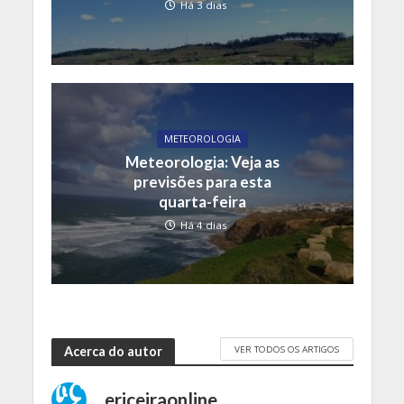
Há 3 dias
METEOROLOGIA
Meteorologia: Veja as
previsões para esta
quarta-feira
Há 4 dias
VER TODOS OS ARTIGOS
Acerca do autor
ericeiraonline