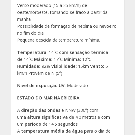
Vento moderado (15 a 25 km/h) de
oeste/noroeste, tornando-se fraco a partir da
manhã.
Possibilidade de formação de neblina ou nevoeiro
no fim do dia.
Pequena descida da temperatura mínima.
Temperatura:
14ºC
com sensação térmica
de
14ºC
Máxima:
17ºC
Mínima:
12ºC
Humidade:
92%
Visibilidade:
15km
Vento:
5
km/h Provém de N (5º)
Nível de exposição UV:
Moderado
ESTADO DO MAR NA ERICEIRA
A
direção das ondas
é NNW (330º) com
uma
altura significativa
de 4.0 metros e com
um
período
de 14.5 segundos.
A
temperatura média da água
para o dia de