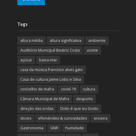
Tags
altura média
altura significativa
ambiente
Auditório Municipal Beatriz Costa
azeite
açúcar
baixa-mar
casa da música francisco alves gato
Casa de cultura Jaime Lobo e Silva
concelho de mafra
covid-19
cultura
Câmara Municipal de Mafra
desporto
direção das ondas
Disto é que eu Gosto
doces
efemérides & curiosidades
ericeira
Gastronomia
GNR
humidade