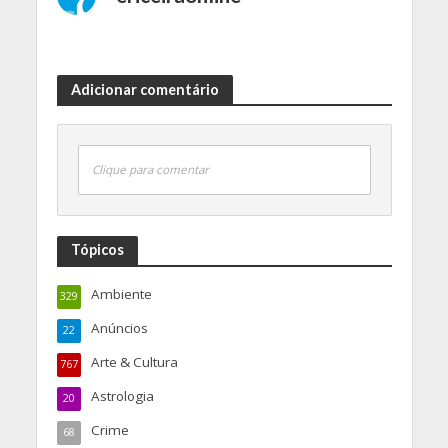
Adicionar comentário
Clique para comentar
Tópicos
Ambiente
329
Anúncios
22
Arte & Cultura
767
Astrologia
20
Crime
68