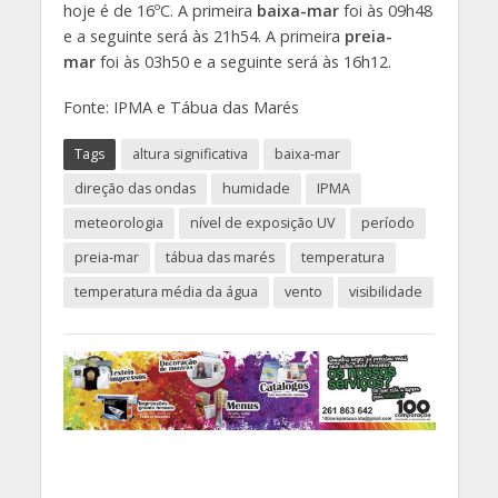
hoje é de 16ºC. A primeira
baixa-mar
foi às 09h48
e a seguinte será às 21h54. A primeira
preia-
mar
foi às 03h50 e a seguinte será às 16h12.
Fonte: IPMA e Tábua das Marés
Tags
altura significativa
baixa-mar
direção das ondas
humidade
IPMA
meteorologia
nível de exposição UV
período
preia-mar
tábua das marés
temperatura
temperatura média da água
vento
visibilidade