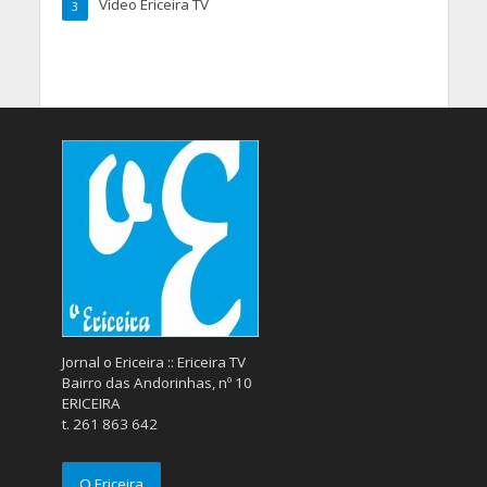
Vídeo Ericeira TV
3
Jornal o Ericeira :: Ericeira TV
Bairro das Andorinhas, nº 10
ERICEIRA
t. 261 863 642
O Ericeira