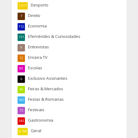
Desporto
1.017
Direito
7
Economia
112
Efemérides & Curiosidades
151
Entrevistas
9
Ericeira TV
12
Escolas
89
Exclusivo Assinantes
6
Feiras & Mercados
69
Festas & Romarias
182
Festivais
75
Gastronomia
543
Geral
6.769