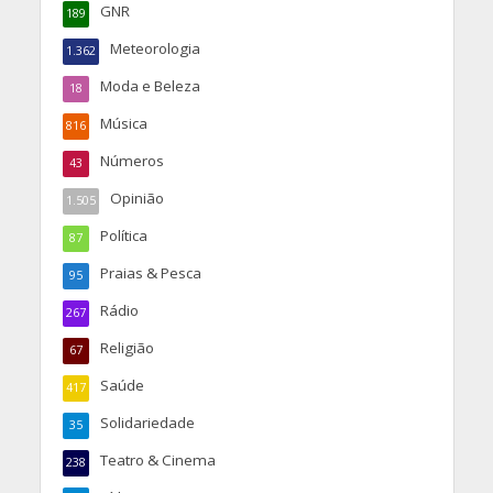
GNR
189
Meteorologia
1.362
Moda e Beleza
18
Música
816
Números
43
Opinião
1.505
Política
87
Praias & Pesca
95
Rádio
267
Religião
67
Saúde
417
Solidariedade
35
Teatro & Cinema
238