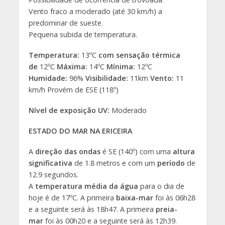
Vento fraco a moderado (até 30 km/h) a
predominar de sueste.
Pequena subida de temperatura.
Temperatura:
13ºC
com sensação térmica
de
12ºC
Máxima:
14ºC
Mínima:
12ºC
Humidade:
96%
Visibilidade:
11km
Vento:
11
km/h Provém de ESE (118º)
Nível de exposição UV:
Moderado
ESTADO DO MAR NA ERICEIRA
A
direção das ondas
é SE (140º) com uma
altura
significativa
de 1.8 metros e com um
período
de
12.9 segundos.
A
temperatura média da água
para o dia de
hoje é de 17ºC. A primeira
baixa-mar
foi às 06h28
e a seguinte será às 18h47. A primeira
preia-
mar
foi às 00h20 e a seguinte será às 12h39.