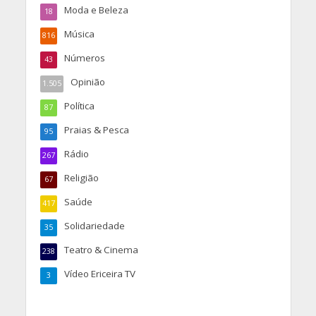
Moda e Beleza
18
Música
816
Números
43
Opinião
1.505
Política
87
Praias & Pesca
95
Rádio
267
Religião
67
Saúde
417
Solidariedade
35
Teatro & Cinema
238
Vídeo Ericeira TV
3