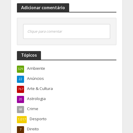
Adicionar comentário
Clique para comentar
Tópicos
Ambiente
329
Anúncios
22
Arte & Cultura
767
Astrologia
20
Crime
68
Desporto
1.017
Direito
7