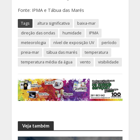
Fonte: IPMA e Tábua das Marés
Tags
altura significativa
baixa-mar
direção das ondas
humidade
IPMA
meteorologia
nível de exposição UV
período
preia-mar
tábua das marés
temperatura
temperatura média da água
vento
visibilidade
Veja também