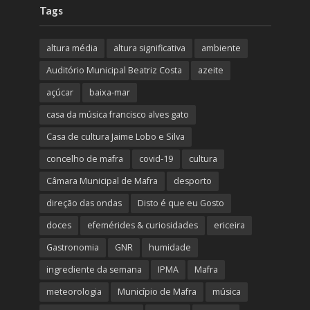
Tags
altura média
altura significativa
ambiente
Auditório Municipal Beatriz Costa
azeite
açúcar
baixa-mar
casa da música francisco alves gato
Casa de cultura Jaime Lobo e Silva
concelho de mafra
covid-19
cultura
Câmara Municipal de Mafra
desporto
direção das ondas
Disto é que eu Gosto
doces
efemérides & curiosidades
ericeira
Gastronomia
GNR
humidade
ingrediente da semana
IPMA
Mafra
meteorologia
Município de Mafra
música