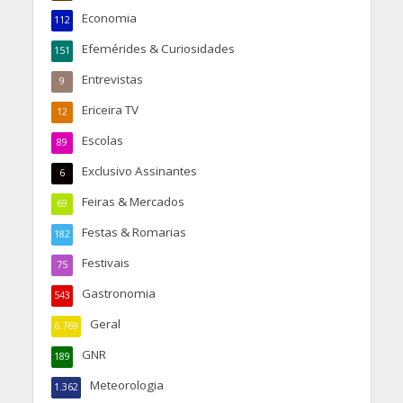
Economia
112
Efemérides & Curiosidades
151
Entrevistas
9
Ericeira TV
12
Escolas
89
Exclusivo Assinantes
6
Feiras & Mercados
69
Festas & Romarias
182
Festivais
75
Gastronomia
543
Geral
6.769
GNR
189
Meteorologia
1.362