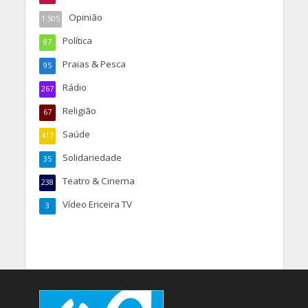
Opinião
1.505
Política
87
Praias & Pesca
95
Rádio
267
Religião
67
Saúde
417
Solidariedade
35
Teatro & Cinema
238
Vídeo Ericeira TV
3