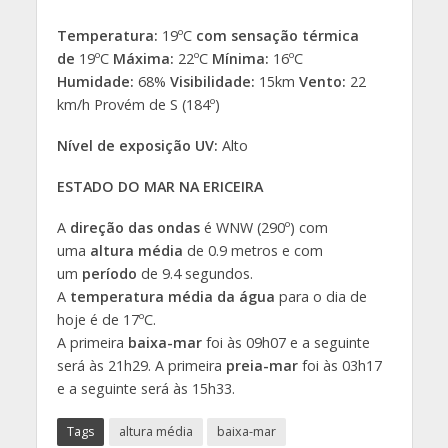
Temperatura:
19ºC
com sensação térmica
de
19ºC
Máxima:
22ºC
Mínima:
16ºC
Humidade:
68%
Visibilidade:
15km
Vento:
22
km/h Provém de S (184º)
Nível de exposição UV:
Alto
ESTADO DO MAR NA ERICEIRA
A
direção das ondas
é WNW (290º) com
uma
altura média
de 0.9 metros e com
um
período
de 9.4 segundos.
A
temperatura média da água
para o dia de
hoje é de 17ºC.
A primeira
baixa-mar
foi às 09h07 e a seguinte
será às 21h29. A primeira
preia-mar
foi às 03h17
e a seguinte será às 15h33.
Tags
altura média
baixa-mar