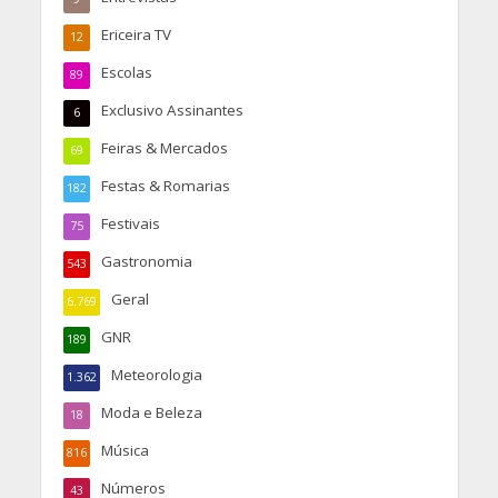
Ericeira TV
12
Escolas
89
Exclusivo Assinantes
6
Feiras & Mercados
69
Festas & Romarias
182
Festivais
75
Gastronomia
543
Geral
6.769
GNR
189
Meteorologia
1.362
Moda e Beleza
18
Música
816
Números
43