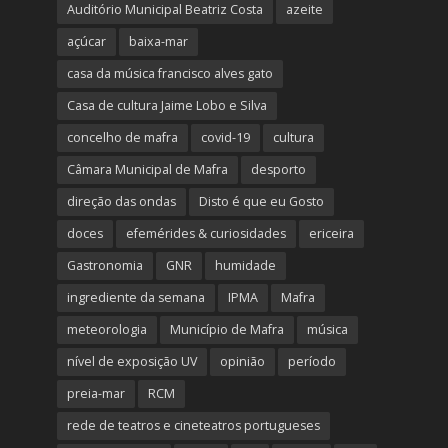
Auditório Municipal Beatriz Costa
azeite
açúcar
baixa-mar
casa da música francisco alves gato
Casa de cultura Jaime Lobo e Silva
concelho de mafra
covid-19
cultura
Câmara Municipal de Mafra
desporto
direção das ondas
Disto é que eu Gosto
doces
efemérides & curiosidades
ericeira
Gastronomia
GNR
humidade
ingrediente da semana
IPMA
Mafra
meteorologia
Município de Mafra
música
nível de exposição UV
opinião
período
preia-mar
RCM
rede de teatros e cineteatros portugueses