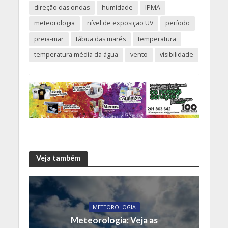
direção das ondas
humidade
IPMA
meteorologia
nível de exposição UV
período
preia-mar
tábua das marés
temperatura
temperatura média da água
vento
visibilidade
Veja também
METEOROLOGIA
Meteorologia: Veja as