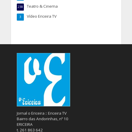
Teatro & Cinema
238
Vídeo Ericeira TV
3
Jornal o Ericeira :: Ericeira TV
Bairro das Andorinhas, nº 10
ERICEIRA
t. 261 863 642