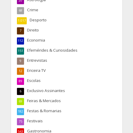
20
Crime
68
Desporto
1.017
Direito
7
Economia
112
Efemérides & Curiosidades
151
Entrevistas
9
Ericeira TV
12
Escolas
89
Exclusivo Assinantes
6
Feiras & Mercados
69
Festas & Romarias
182
Festivais
75
Gastronomia
543