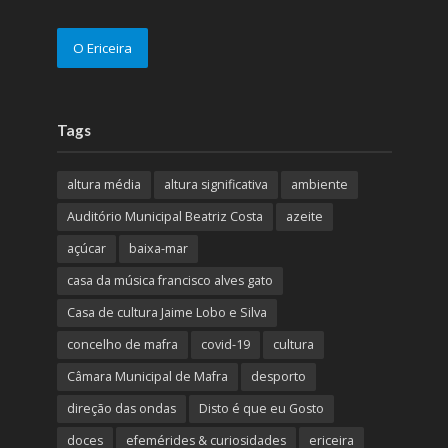
O Ericeira
Tags
altura média
altura significativa
ambiente
Auditório Municipal Beatriz Costa
azeite
açúcar
baixa-mar
casa da música francisco alves gato
Casa de cultura Jaime Lobo e Silva
concelho de mafra
covid-19
cultura
Câmara Municipal de Mafra
desporto
direção das ondas
Disto é que eu Gosto
doces
efemérides & curiosidades
ericeira