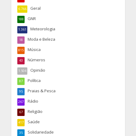
Geral
6.766
GNR
188
Meteorologia
1.361
Moda e Beleza
18
Música
815
Números
43
Opinião
1.504
Política
87
Praias & Pesca
95
Rádio
267
Religião
67
Saúde
417
Solidariedade
35