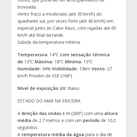
trovoada.
Vento fraco a moderado (até 30 km/h) do
quadrante sul, por vezes forte (até 40 km/h) em
especial junto ao Cabo Raso, com rajadas até 65
km/h até final da tarde.
Subida da temperatura mínima.
Temperatura:
14ºC
com sensação térmica
de
13ºC
Máxima:
18ºC
Mínima:
13ºC
Humidade:
94%
Visibilidade:
15km
Vento:
27
km/h Provém de SSE (166º)
Nível de exposição UV:
Baixo
ESTADO DO MAR NA ERICEIRA
A
direção das ondas
é W (260º) com uma
altura
média
de 2.7 metros e com um
período
de 10.2
segundos.
A
temperatura média da água
para o dia de