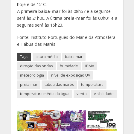
hoje é de 15ºC.
A primeira
baixa-mar
foi às 08h57 e a seguinte
será às 21h06. A última
preia-mar
foi às 03h01 e a
seguinte será às 15h23.
Fonte: Instituto Português do Mar e da Atmosfera
e Tábua das Marés
Tags
altura média
baixa-mar
direção das ondas
humidade
IPMA
meteorologia
nível de exposição UV
preia-mar
tábua das marés
temperatura
temperatura média da água
vento
visibilidade