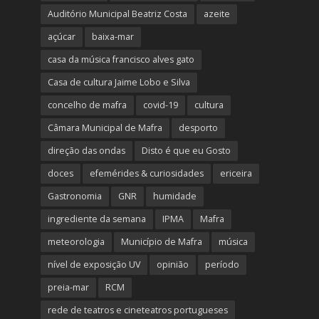
Auditório Municipal Beatriz Costa
azeite
açúcar
baixa-mar
casa da música francisco alves gato
Casa de cultura Jaime Lobo e Silva
concelho de mafra
covid-19
cultura
Câmara Municipal de Mafra
desporto
direção das ondas
Disto é que eu Gosto
doces
efemérides & curiosidades
ericeira
Gastronomia
GNR
humidade
ingrediente da semana
IPMA
Mafra
meteorologia
Município de Mafra
música
nível de exposição UV
opinião
período
preia-mar
RCM
rede de teatros e cineteatros portugueses