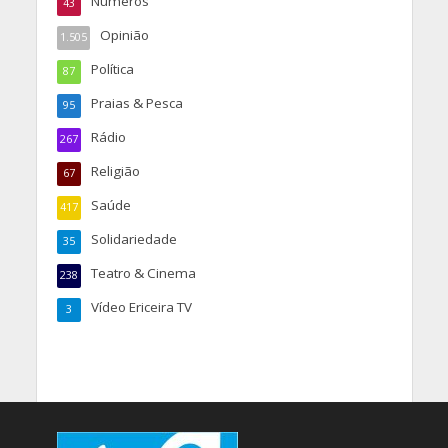
Números
43
Opinião
1.505
Política
87
Praias & Pesca
95
Rádio
267
Religião
67
Saúde
417
Solidariedade
35
Teatro & Cinema
238
Vídeo Ericeira TV
3