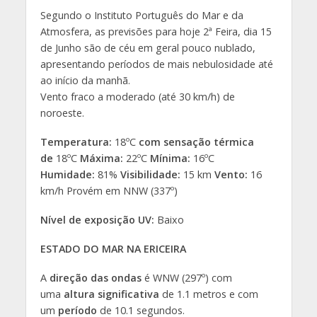
Segundo o Instituto Português do Mar e da
Atmosfera, as previsões para hoje 2ª Feira, dia 15
de Junho são de céu em geral pouco nublado,
apresentando períodos de mais nebulosidade até
ao início da manhã.
Vento fraco a moderado (até 30 km/h) de
noroeste.
Temperatura:
18ºC
com sensação térmica
de
18ºC
Máxima:
22ºC
Mínima:
16ºC
Humidade:
81%
Visibilidade:
15 km
Vento:
16
km/h Provém em NNW (337º)
Nível de exposição UV:
Baixo
ESTADO DO MAR NA ERICEIRA
A
direção das ondas
é WNW (297º) com
uma
altura significativa
de 1.1 metros e com
um
período
de 10.1 segundos.