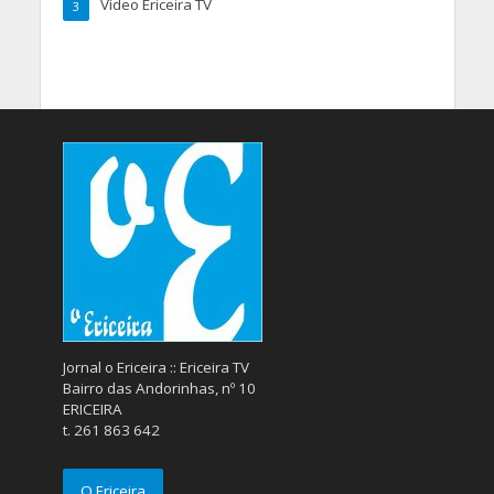
Vídeo Ericeira TV
3
Jornal o Ericeira :: Ericeira TV
Bairro das Andorinhas, nº 10
ERICEIRA
t. 261 863 642
O Ericeira