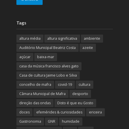
Tags
altura média
altura significativa
ambiente
Auditório Municipal Beatriz Costa
azeite
açúcar
baixa-mar
casa da música francisco alves gato
Casa de cultura Jaime Lobo e Silva
concelho de mafra
covid-19
cultura
Câmara Municipal de Mafra
desporto
direção das ondas
Disto é que eu Gosto
doces
efemérides & curiosidades
ericeira
Gastronomia
GNR
humidade