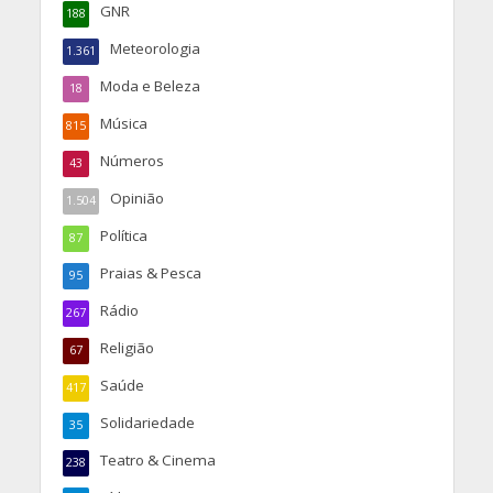
GNR
188
Meteorologia
1.361
Moda e Beleza
18
Música
815
Números
43
Opinião
1.504
Política
87
Praias & Pesca
95
Rádio
267
Religião
67
Saúde
417
Solidariedade
35
Teatro & Cinema
238