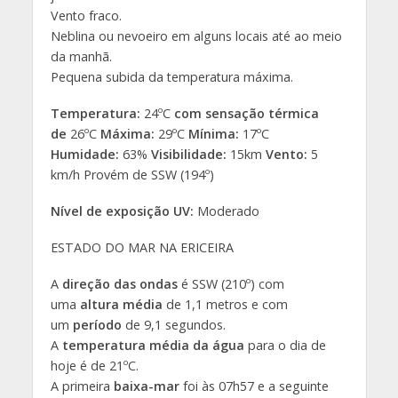
Vento fraco.
Neblina ou nevoeiro em alguns locais até ao meio
da manhã.
Pequena subida da temperatura máxima.
Temperatura:
24ºC
com sensação térmica
de
26ºC
Máxima:
29ºC
Mínima:
17ºC
Humidade:
63%
Visibilidade:
15km
Vento:
5
km/h Provém de SSW (194º)
Nível de exposição UV:
Moderado
ESTADO DO MAR NA ERICEIRA
A
direção das ondas
é SSW (210º) com
uma
altura média
de 1,1 metros e com
um
período
de 9,1 segundos.
A
temperatura média da água
para o dia de
hoje é de 21ºC.
A primeira
baixa-mar
foi às 07h57 e a seguinte