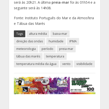
será às 20h21. A última
preia-mar
foi às 01h54 e a
seguinte será às 14h08.
Fonte: Instituto Português do Mar e da Atmosfera
e Tábua das Marés
Tags
altura média
baixa-mar
direção das ondas
humidade
IPMA
meteorologia
período
preia-mar
tábua das marés
temperatura
temperatura média da água
vento
visibilidade