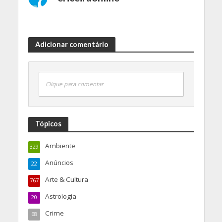
Adicionar comentário
Clique para comentar
Tópicos
Ambiente
329
Anúncios
22
Arte & Cultura
767
Astrologia
20
Crime
68