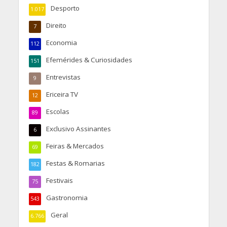
Desporto
1.017
Direito
7
Economia
112
Efemérides & Curiosidades
151
Entrevistas
9
Ericeira TV
12
Escolas
89
Exclusivo Assinantes
6
Feiras & Mercados
69
Festas & Romarias
182
Festivais
75
Gastronomia
543
Geral
6.766