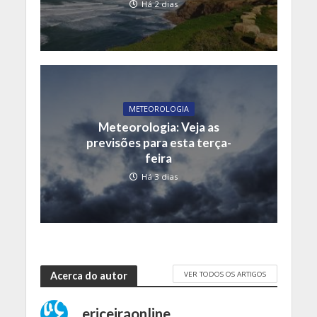
Há 2 dias
METEOROLOGIA
Meteorologia: Veja as
previsões para esta terça-
feira
Há 3 dias
VER TODOS OS ARTIGOS
Acerca do autor
ericeiraonline