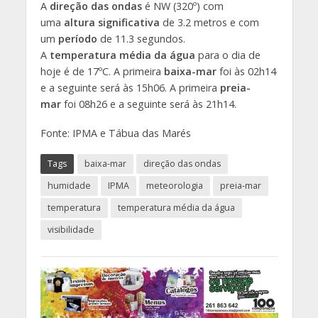
A
direção das ondas
é NW (320º) com
uma
altura significativa
de 3.2 metros e com
um
período
de 11.3 segundos.
A
temperatura média da água
para o dia de
hoje é de 17ºC. A primeira
baixa-mar
foi às 02h14
e a seguinte será às 15h06. A primeira
preia-
mar
foi 08h26 e a seguinte será às 21h14.
Fonte: IPMA e Tábua das Marés
Tags
baixa-mar
direção das ondas
humidade
IPMA
meteorologia
preia-mar
temperatura
temperatura média da água
visibilidade