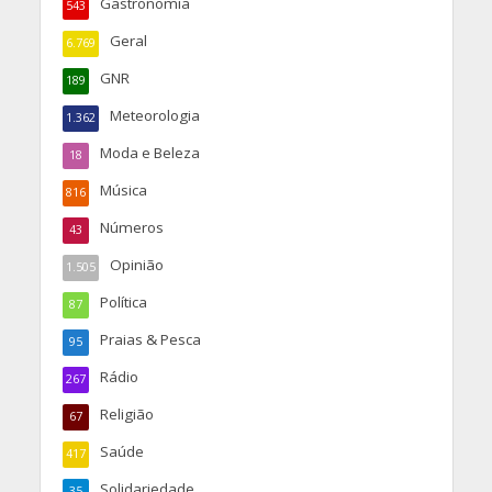
Gastronomia
543
Geral
6.769
GNR
189
Meteorologia
1.362
Moda e Beleza
18
Música
816
Números
43
Opinião
1.505
Política
87
Praias & Pesca
95
Rádio
267
Religião
67
Saúde
417
Solidariedade
35