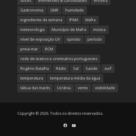
doces
efemérides & curiosidades
ericeira
Gastronomia
GNR
humidade
ingrediente da semana
IPMA
Mafra
meteorologia
Município de Mafra
música
nível de exposição UV
opinião
período
preia-mar
RCM
rede de teatros e cineteatros portugueses
Rogério Batalha
Rádio
Sal
Saúde
surf
temperatura
temperatura média da água
tábua das marés
Ucrânia
vento
visibilidade
Copyright © 2026. Todos os direitos reservados.