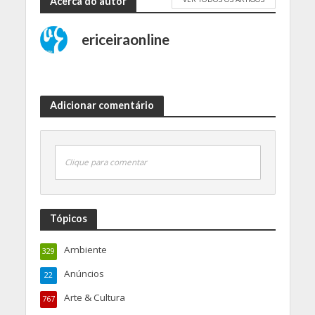
Acerca do autor
ericeiraonline
Adicionar comentário
Clique para comentar
Tópicos
Ambiente
329
Anúncios
22
Arte & Cultura
767