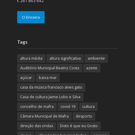
t. 261 863 642
O Ericeira
Tags
altura média
altura significativa
ambiente
Auditório Municipal Beatriz Costa
azeite
açúcar
baixa-mar
casa da música francisco alves gato
Casa de cultura Jaime Lobo e Silva
concelho de mafra
covid-19
cultura
Câmara Municipal de Mafra
desporto
direção das ondas
Disto é que eu Gosto