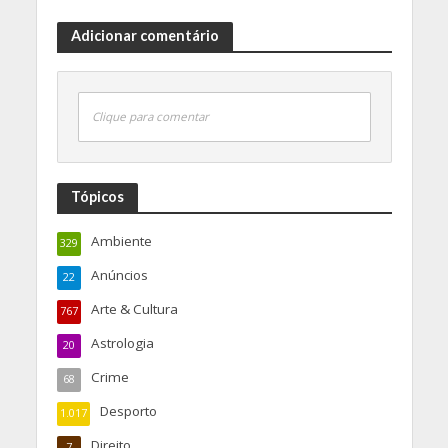
Adicionar comentário
Clique para comentar
Tópicos
Ambiente
329
Anúncios
22
Arte & Cultura
767
Astrologia
20
Crime
68
Desporto
1.017
Direito
7