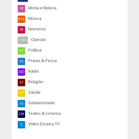
Moda e Beleza
18
Música
816
Números
43
Opinião
1.505
Política
87
Praias & Pesca
95
Rádio
267
Religião
67
Saúde
417
Solidariedade
35
Teatro & Cinema
238
Vídeo Ericeira TV
3