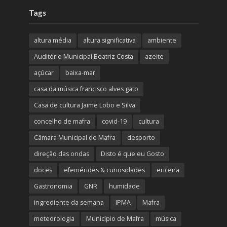
Tags
altura média
altura significativa
ambiente
Auditório Municipal Beatriz Costa
azeite
açúcar
baixa-mar
casa da música francisco alves gato
Casa de cultura Jaime Lobo e Silva
concelho de mafra
covid-19
cultura
Câmara Municipal de Mafra
desporto
direção das ondas
Disto é que eu Gosto
doces
efemérides & curiosidades
ericeira
Gastronomia
GNR
humidade
ingrediente da semana
IPMA
Mafra
meteorologia
Município de Mafra
música