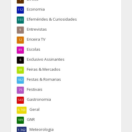
Economia
112
Efemérides & Curiosidades
151
Entrevistas
9
Ericeira TV
12
Escolas
89
Exclusivo Assinantes
6
Feiras & Mercados
69
Festas & Romarias
182
Festivais
75
Gastronomia
543
Geral
6.769
GNR
189
Meteorologia
1.362