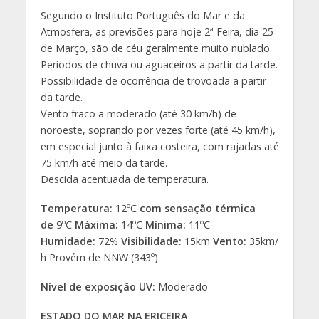
Segundo o Instituto Português do Mar e da
Atmosfera, as previsões para hoje 2ª Feira, dia 25
de Março, são de céu geralmente muito nublado.
Períodos de chuva ou aguaceiros a partir da tarde.
Possibilidade de ocorrência de trovoada a partir
da tarde.
Vento fraco a moderado (até 30 km/h) de
noroeste, soprando por vezes forte (até 45 km/h),
em especial junto à faixa costeira, com rajadas até
75 km/h até meio da tarde.
Descida acentuada de temperatura.
Temperatura:
12ºC
com sensação térmica
de
9ºC
Máxima:
14ºC
Mínima:
11ºC
Humidade:
72%
Visibilidade:
15km
Vento:
35km/
h Provém de NNW (343º)
Nível de exposição UV:
Moderado
ESTADO DO MAR NA ERICEIRA