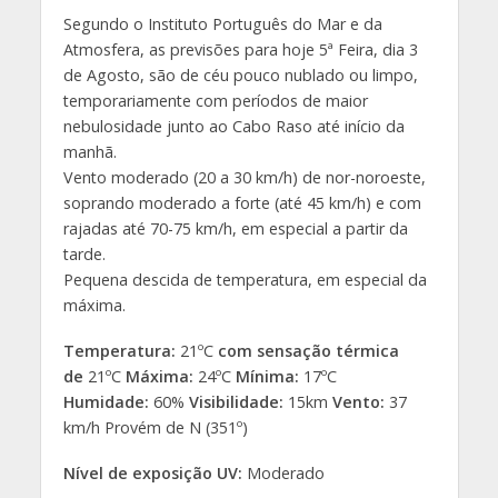
Segundo o Instituto Português do Mar e da
Atmosfera, as previsões para hoje 5ª Feira, dia 3
de Agosto, são de céu pouco nublado ou limpo,
temporariamente com períodos de maior
nebulosidade junto ao Cabo Raso até início da
manhã.
Vento moderado (20 a 30 km/h) de nor-noroeste,
soprando moderado a forte (até 45 km/h) e com
rajadas até 70-75 km/h, em especial a partir da
tarde.
Pequena descida de temperatura, em especial da
máxima.
Temperatura:
21ºC
com sensação térmica
de
21ºC
Máxima:
24ºC
Mínima:
17ºC
Humidade:
60%
Visibilidade:
15km
Vento:
37
km/h Provém de N (351º)
Nível de exposição UV:
Moderado