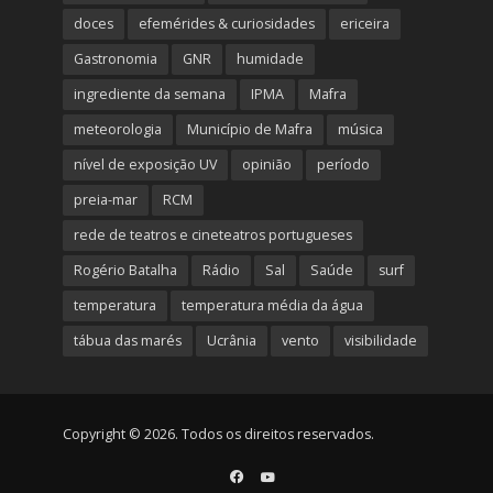
doces
efemérides & curiosidades
ericeira
Gastronomia
GNR
humidade
ingrediente da semana
IPMA
Mafra
meteorologia
Município de Mafra
música
nível de exposição UV
opinião
período
preia-mar
RCM
rede de teatros e cineteatros portugueses
Rogério Batalha
Rádio
Sal
Saúde
surf
temperatura
temperatura média da água
tábua das marés
Ucrânia
vento
visibilidade
Copyright © 2026. Todos os direitos reservados.