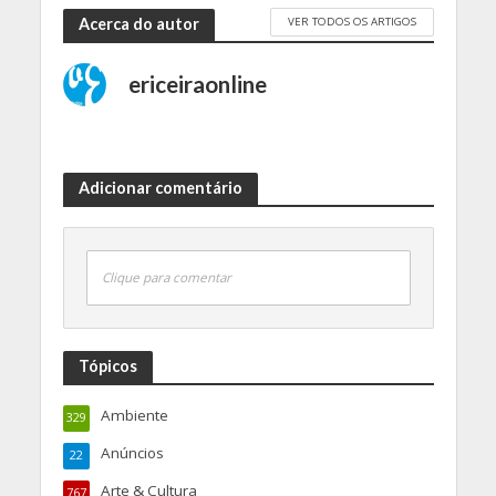
VER TODOS OS ARTIGOS
Acerca do autor
ericeiraonline
Adicionar comentário
Clique para comentar
Tópicos
Ambiente
329
Anúncios
22
Arte & Cultura
767