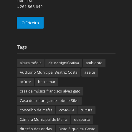
ERICEIRA
t. 261 863 642
O Ericeira
Tags
altura média
altura significativa
ambiente
Auditório Municipal Beatriz Costa
azeite
açúcar
baixa-mar
casa da música francisco alves gato
Casa de cultura Jaime Lobo e Silva
concelho de mafra
covid-19
cultura
Câmara Municipal de Mafra
desporto
direção das ondas
Disto é que eu Gosto