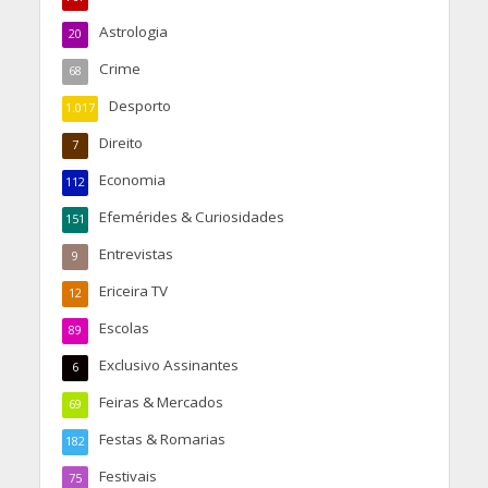
Astrologia
20
Crime
68
Desporto
1.017
Direito
7
Economia
112
Efemérides & Curiosidades
151
Entrevistas
9
Ericeira TV
12
Escolas
89
Exclusivo Assinantes
6
Feiras & Mercados
69
Festas & Romarias
182
Festivais
75