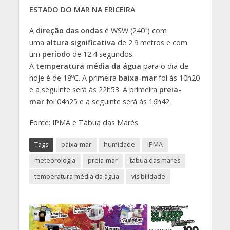
ESTADO DO MAR NA ERICEIRA
A
direção das ondas
é WSW (240º) com
uma
altura significativa
de 2.9 metros e com
um
período
de 12.4 segundos.
A
temperatura média da água
para o dia de
hoje é de 18ºC. A primeira
baixa-mar
foi às 10h20
e a seguinte será às 22h53. A primeira
preia-
mar
foi 04h25 e a seguinte será às 16h42.
Fonte: IPMA e Tábua das Marés
Tags
baixa-mar
humidade
IPMA
meteorologia
preia-mar
tabua das mares
temperatura média da água
visibilidade