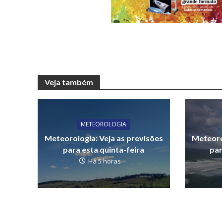
Veja também
METEOROLOGIA
Meteorologia: Veja as previsões
Meteoro
para esta quinta-feira
par
Há 5 horas