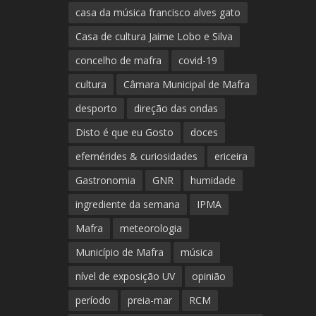
casa da música francisco alves gato
Casa de cultura Jaime Lobo e Silva
concelho de mafra
covid-19
cultura
Câmara Municipal de Mafra
desporto
direção das ondas
Disto é que eu Gosto
doces
efemérides & curiosidades
ericeira
Gastronomia
GNR
humidade
ingrediente da semana
IPMA
Mafra
meteorologia
Município de Mafra
música
nível de exposição UV
opinião
período
preia-mar
RCM