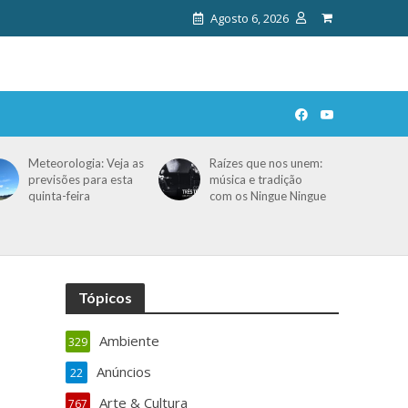
Agosto 6, 2026
Meteorologia: Veja as
Raízes que nos unem:
previsões para esta
música e tradição
quinta-feira
com os Ningue Ningue
Tópicos
Ambiente
329
Anúncios
22
Arte & Cultura
767