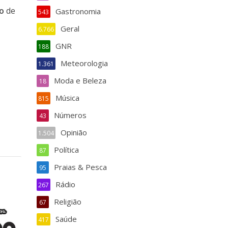
o
de
Gastronomia
543
Geral
6.766
GNR
188
Meteorologia
1.361
Moda e Beleza
18
Música
815
Números
43
Opinião
1.504
Política
87
Praias & Pesca
95
Rádio
267
Religião
67
Saúde
417