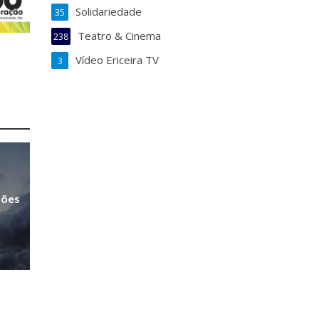
Solidariedade
35
Teatro & Cinema
238
Vídeo Ericeira TV
3
sões