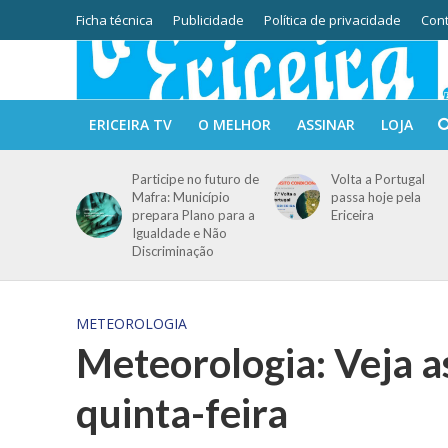
Ficha técnica
Publicidade
Política de privacidade
Cont
ERICEIRA TV
O MELHOR
ASSINAR
LOJA
Participe no futuro de
Volta a Portugal
Mafra: Município
passa hoje pela
prepara Plano para a
Ericeira
Igualdade e Não
Discriminação
METEOROLOGIA
Meteorologia: Veja a
quinta-feira