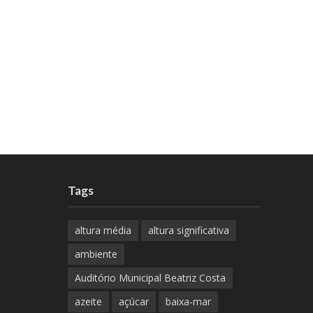
Tags
altura média
altura significativa
ambiente
Auditório Municipal Beatriz Costa
azeite
açúcar
baixa-mar