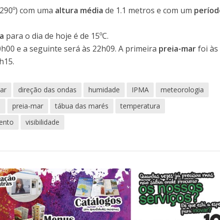
290º) com uma
altura média
de 1.1 metros e com um
períod
ua
para o dia de hoje é de 15ºC.
0h00 e a seguinte será às 22h09. A primeira
preia-mar
foi às
h15.
ar
direção das ondas
humidade
IPMA
meteorologia
o
preia-mar
tábua das marés
temperatura
ento
visibilidade