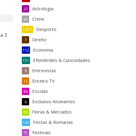
Astrologia
20
Crime
68
Desporto
1.017
ia 3
Direito
7
Economia
112
Efemérides & Curiosidades
151
Entrevistas
9
Ericeira TV
12
Escolas
89
Exclusivo Assinantes
6
Feiras & Mercados
69
Festas & Romarias
182
Festivais
75