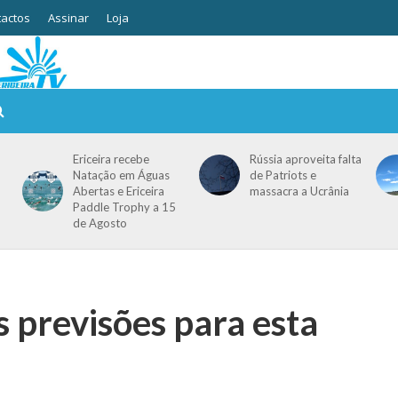
actos
Assinar
Loja
Ericeira recebe
Rússia aproveita falta
Natação em Águas
de Patriots e
Abertas e Ericeira
massacra a Ucrânia
Paddle Trophy a 15
de Agosto
s previsões para esta