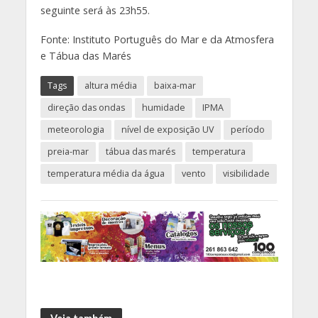
seguinte será às 23h55.
Fonte: Instituto Português do Mar e da Atmosfera
e Tábua das Marés
Tags
altura média
baixa-mar
direção das ondas
humidade
IPMA
meteorologia
nível de exposição UV
período
preia-mar
tábua das marés
temperatura
temperatura média da água
vento
visibilidade