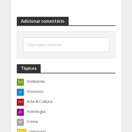
Adicionar comentário
Clique para comentar
Tópicos
Ambiente
329
Anúncios
22
Arte & Cultura
767
Astrologia
20
Crime
68
Desporto