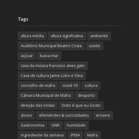
Tags
altura média
altura significativa
ambiente
Auditório Municipal Beatriz Costa
azeite
açúcar
baixa-mar
casa da música francisco alves gato
Casa de cultura Jaime Lobo e Silva
concelho de mafra
covid-19
cultura
Câmara Municipal de Mafra
desporto
direção das ondas
Disto é que eu Gosto
doces
efemérides & curiosidades
ericeira
Gastronomia
GNR
humidade
ingrediente da semana
IPMA
Mafra