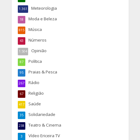
Meteorologia
1.361
Moda e Beleza
18
Música
815
Números
43
Opinião
1.504
Política
87
Praias & Pesca
95
Rádio
267
Religião
67
Saúde
417
Solidariedade
35
Teatro & Cinema
238
Vídeo Ericeira TV
3