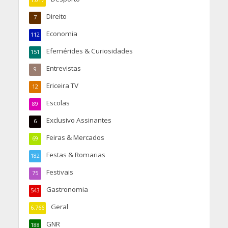
1.017
Direito
7
Economia
112
Efemérides & Curiosidades
151
Entrevistas
9
Ericeira TV
12
Escolas
89
Exclusivo Assinantes
6
Feiras & Mercados
69
Festas & Romarias
182
Festivais
75
Gastronomia
543
Geral
6.766
GNR
188