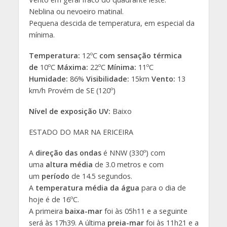
Neblina ou nevoeiro matinal.
Pequena descida de temperatura, em especial da
mínima.
Temperatura:
12ºC
com sensação térmica
de
10ºC
Máxima:
22ºC
Mínima:
11ºC
Humidade:
86%
Visibilidade:
15km
Vento:
13
km/h Provém de SE (120º)
Nível de exposição UV:
Baixo
ESTADO DO MAR NA ERICEIRA
A
direção das ondas
é NNW (330º) com
uma
altura média
de 3.0 metros e com
um
período
de 14.5 segundos.
A
temperatura média da água
para o dia de
hoje é de 16ºC.
A primeira
baixa-mar
foi às 05h11 e a seguinte
será às 17h39. A última
preia-mar
foi às 11h21 e a