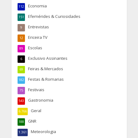
Economia
112
Efemérides & Curiosidades
151
Entrevistas
9
Ericeira TV
12
Escolas
89
Exclusivo Assinantes
6
Feiras & Mercados
69
Festas & Romarias
182
Festivais
75
Gastronomia
543
Geral
6.766
GNR
188
Meteorologia
1.361