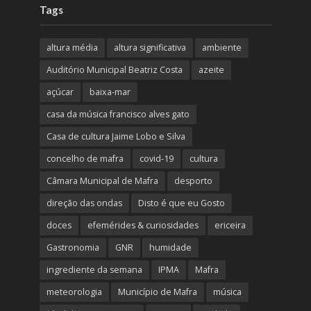
Tags
altura média
altura significativa
ambiente
Auditório Municipal Beatriz Costa
azeite
açúcar
baixa-mar
casa da música francisco alves gato
Casa de cultura Jaime Lobo e Silva
concelho de mafra
covid-19
cultura
Câmara Municipal de Mafra
desporto
direção das ondas
Disto é que eu Gosto
doces
efemérides & curiosidades
ericeira
Gastronomia
GNR
humidade
ingrediente da semana
IPMA
Mafra
meteorologia
Município de Mafra
música