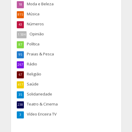
Moda e Beleza
18
Música
815
Números
43
Opinião
1.504
Política
87
Praias & Pesca
95
Rádio
267
Religião
67
Saúde
417
Solidariedade
35
Teatro & Cinema
238
Vídeo Ericeira TV
3