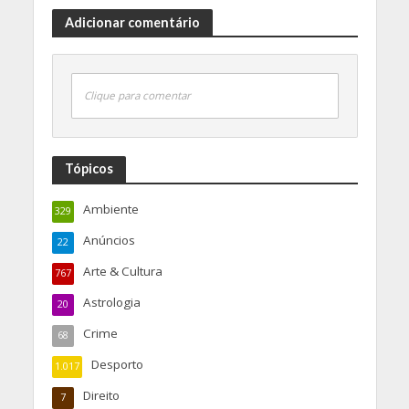
Adicionar comentário
Clique para comentar
Tópicos
Ambiente
329
Anúncios
22
Arte & Cultura
767
Astrologia
20
Crime
68
Desporto
1.017
Direito
7