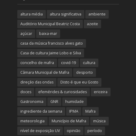
altura média
altura significativa
ambiente
Auditório Municipal Beatriz Costa
azeite
açúcar
baixa-mar
casa da música francisco alves gato
Casa de cultura Jaime Lobo e Silva
concelho de mafra
covid-19
cultura
Câmara Municipal de Mafra
desporto
direção das ondas
Disto é que eu Gosto
doces
efemérides & curiosidades
ericeira
Gastronomia
GNR
humidade
ingrediente da semana
IPMA
Mafra
meteorologia
Município de Mafra
música
nível de exposição UV
opinião
período