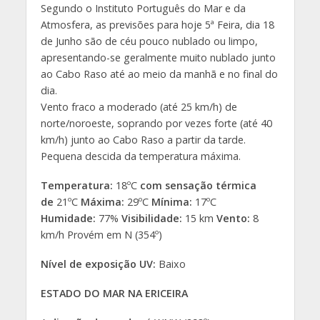
Segundo o Instituto Português do Mar e da
Atmosfera, as previsões para hoje 5ª Feira, dia 18
de Junho são de céu pouco nublado ou limpo,
apresentando-se geralmente muito nublado junto
ao Cabo Raso até ao meio da manhã e no final do
dia.
Vento fraco a moderado (até 25 km/h) de
norte/noroeste, soprando por vezes forte (até 40
km/h) junto ao Cabo Raso a partir da tarde.
Pequena descida da temperatura máxima.
Temperatura:
18ºC
com sensação térmica
de
21ºC
Máxima:
29ºC
Mínima:
17ºC
Humidade:
77%
Visibilidade:
15 km
Vento:
8
km/h Provém em N (354º)
Nível de exposição UV:
Baixo
ESTADO DO MAR NA ERICEIRA