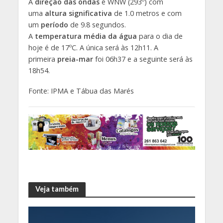
A
direção das ondas
é WNW (293º) com
uma
altura significativa
de 1.0 metros e com
um
período
de 9.8 segundos.
A
temperatura média da água
para o dia de
hoje é de 17ºC. A única será às 12h11. A
primeira
preia-mar
foi 06h37 e a seguinte será às
18h54.
Fonte: IPMA e Tábua das Marés
Veja também