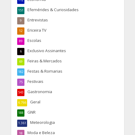
Efemérides & Curiosidades
151
Entrevistas
9
Ericeira TV
12
Escolas
89
Exclusivo Assinantes
6
Feiras & Mercados
69
Festas & Romarias
182
Festivais
75
Gastronomia
543
Geral
6.766
GNR
188
Meteorologia
1.361
Moda e Beleza
18