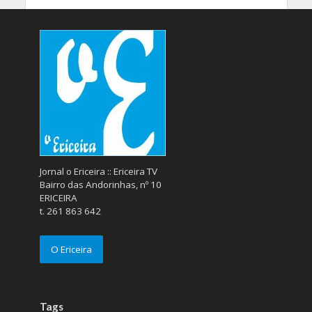
Jornal o Ericeira :: Ericeira TV
Bairro das Andorinhas, nº 10
ERICEIRA
t. 261 863 642
O Ericeira
Tags