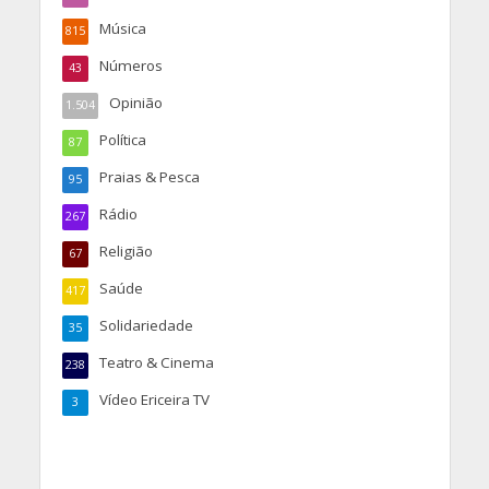
Música
815
Números
43
Opinião
1.504
Política
87
Praias & Pesca
95
Rádio
267
Religião
67
Saúde
417
Solidariedade
35
Teatro & Cinema
238
Vídeo Ericeira TV
3