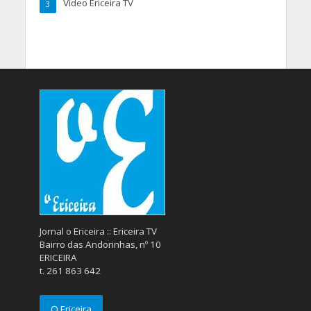
Vídeo Ericeira TV
3
Jornal o Ericeira :: Ericeira TV
Bairro das Andorinhas, nº 10
ERICEIRA
t. 261 863 642
O Ericeira