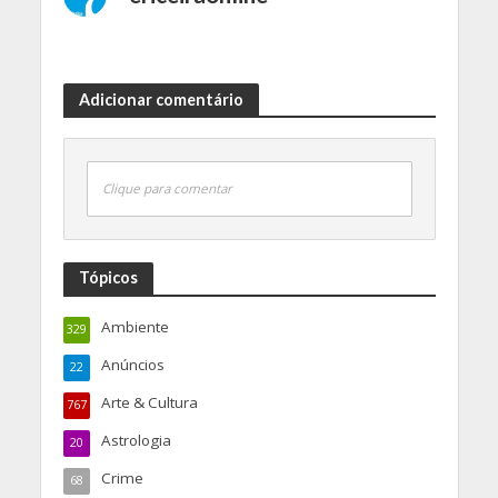
Adicionar comentário
Clique para comentar
Tópicos
Ambiente
329
Anúncios
22
Arte & Cultura
767
Astrologia
20
Crime
68