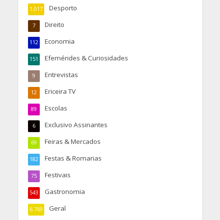
Desporto
1.017
Direito
7
Economia
112
Efemérides & Curiosidades
151
Entrevistas
9
Ericeira TV
12
Escolas
89
Exclusivo Assinantes
6
Feiras & Mercados
69
Festas & Romarias
182
Festivais
75
Gastronomia
543
Geral
6.769