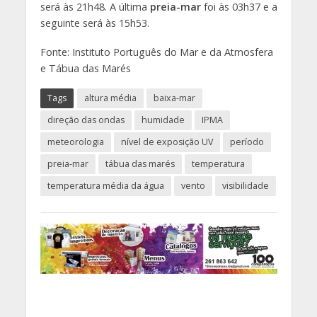
será às 21h48. A última
preia-mar
foi às 03h37 e a
seguinte será às 15h53.
Fonte: Instituto Português do Mar e da Atmosfera
e Tábua das Marés
Tags
altura média
baixa-mar
direção das ondas
humidade
IPMA
meteorologia
nível de exposição UV
período
preia-mar
tábua das marés
temperatura
temperatura média da água
vento
visibilidade