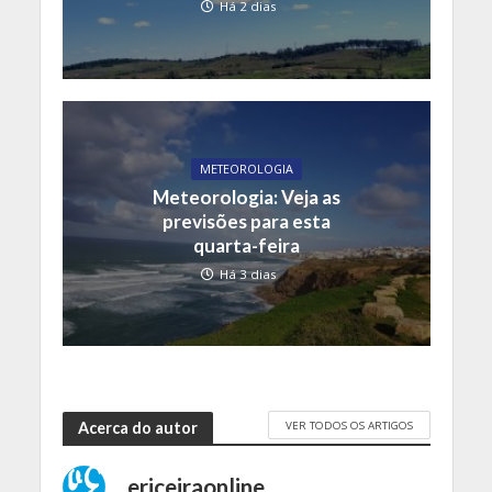
Há 2 dias
METEOROLOGIA
Meteorologia: Veja as
previsões para esta
quarta-feira
Há 3 dias
VER TODOS OS ARTIGOS
Acerca do autor
ericeiraonline