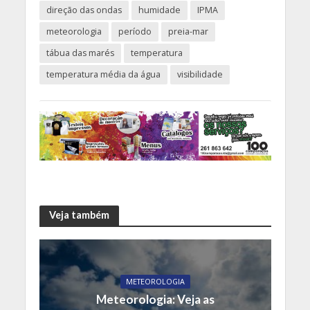
direção das ondas
humidade
IPMA
meteorologia
período
preia-mar
tábua das marés
temperatura
temperatura média da água
visibilidade
Veja também
METEOROLOGIA
Meteorologia: Veja as