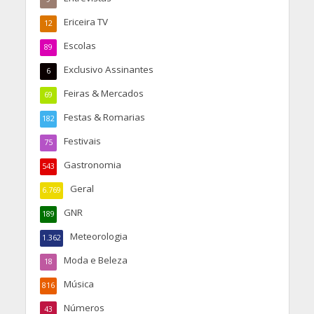
Ericeira TV
12
Escolas
89
Exclusivo Assinantes
6
Feiras & Mercados
69
Festas & Romarias
182
Festivais
75
Gastronomia
543
Geral
6.769
GNR
189
Meteorologia
1.362
Moda e Beleza
18
Música
816
Números
43