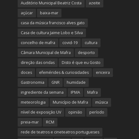
Auditório Municipal Beatriz Costa
azeite
açúcar
baixa-mar
casa da música francisco alves gato
Casa de cultura Jaime Lobo e Silva
concelho de mafra
covid-19
cultura
Câmara Municipal de Mafra
desporto
direção das ondas
Disto é que eu Gosto
doces
efemérides & curiosidades
ericeira
Gastronomia
GNR
humidade
ingrediente da semana
IPMA
Mafra
meteorologia
Município de Mafra
música
nível de exposição UV
opinião
período
preia-mar
RCM
rede de teatros e cineteatros portugueses