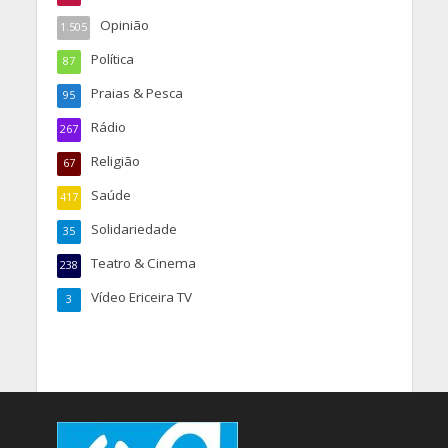
Opinião
1.505
Política
87
Praias & Pesca
95
Rádio
267
Religião
67
Saúde
417
Solidariedade
35
Teatro & Cinema
238
Vídeo Ericeira TV
3