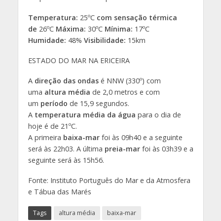
Temperatura:
25ºC
com sensação térmica
de
26ºC
Máxima:
30ºC
Mínima:
17ºC
Humidade:
48%
Visibilidade:
15km
ESTADO DO MAR NA ERICEIRA
A
direção das ondas
é NNW (330º) com
uma
altura média
de 2,0 metros e com
um
período
de 15,9 segundos.
A
temperatura média da água
para o dia de
hoje é de 21ºC.
A primeira
baixa-mar
foi às 09h40 e a seguinte
será às 22h03. A última
preia-mar
foi às 03h39 e a
seguinte será às 15h56.
Fonte: Instituto Português do Mar e da Atmosfera
e Tábua das Marés
Tags
altura média
baixa-mar