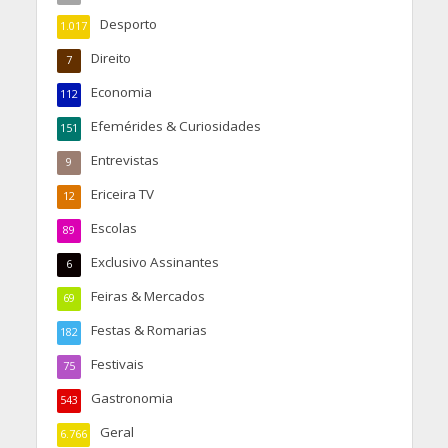
Desporto
1.017
Direito
7
Economia
112
Efemérides & Curiosidades
151
Entrevistas
9
Ericeira TV
12
Escolas
89
Exclusivo Assinantes
6
Feiras & Mercados
69
Festas & Romarias
182
Festivais
75
Gastronomia
543
Geral
6.766