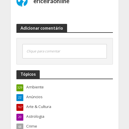
ericeiraonline
Adicionar comentário
Clique para comentar
Tópicos
Ambiente
329
Anúncios
22
Arte & Cultura
767
Astrologia
20
Crime
68