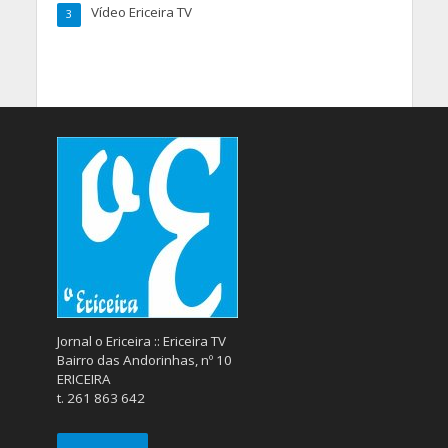
Vídeo Ericeira TV
3
Jornal o Ericeira :: Ericeira TV
Bairro das Andorinhas, nº 10
ERICEIRA
t. 261 863 642