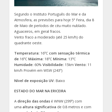
Segundo o Instituto Português do Mar e da
Atmosfera, as previsões para hoje 5ª Feira, dia 8
de Maio de períodos de céu muito nublado.
Aguaceiros, em geral fracos.
Vento fraco a moderado (até 25 km/h) do
quadrante oeste.
Temperatura:
16ºC
com sensação térmica
de
16ºC
Máxima:
18ºC
Mínima:
13ºC
Humidade:
60%
Visibilidade:
15km
Vento:
11
km/h Provém em WSW (243º)
Nível de exposição UV:
Baixo
ESTADO DO MAR NA ERICEIRA
A
direção das ondas
é WNW (299º) com
uma
altura significativa
de 0.8 metros e com