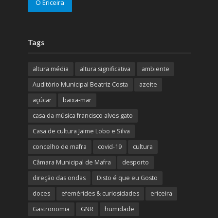
O Ericeira
Tags
altura média
altura significativa
ambiente
Auditório Municipal Beatriz Costa
azeite
açúcar
baixa-mar
casa da música francisco alves gato
Casa de cultura Jaime Lobo e Silva
concelho de mafra
covid-19
cultura
Câmara Municipal de Mafra
desporto
direção das ondas
Disto é que eu Gosto
doces
efemérides & curiosidades
ericeira
Gastronomia
GNR
humidade