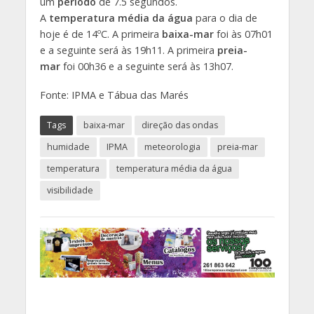
um
período
de 7.5 segundos.
A
temperatura média da água
para o dia de
hoje é de 14ºC. A primeira
baixa-mar
foi às 07h01
e a seguinte será às 19h11. A primeira
preia-
mar
foi 00h36 e a seguinte será às 13h07.
Fonte: IPMA e Tábua das Marés
Tags
baixa-mar
direção das ondas
humidade
IPMA
meteorologia
preia-mar
temperatura
temperatura média da água
visibilidade