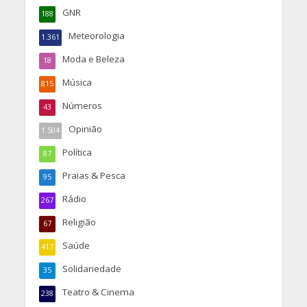
GNR
188
Meteorologia
1.361
Moda e Beleza
18
Música
815
Números
43
Opinião
1.504
Política
87
Praias & Pesca
95
Rádio
267
Religião
67
Saúde
417
Solidariedade
35
Teatro & Cinema
238