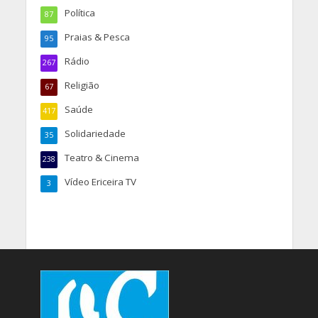
Política
87
Praias & Pesca
95
Rádio
267
Religião
67
Saúde
417
Solidariedade
35
Teatro & Cinema
238
Vídeo Ericeira TV
3