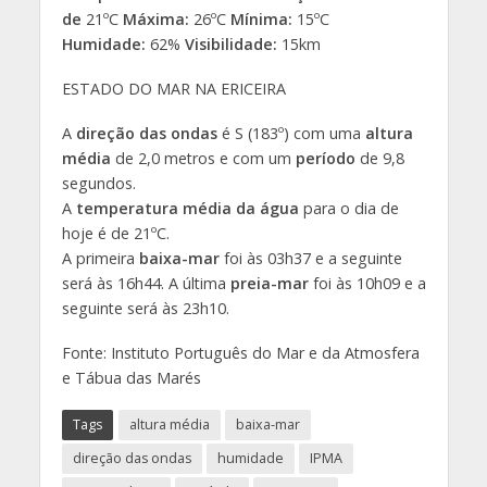
de
21ºC
Máxima:
26ºC
Mínima:
15ºC
Humidade:
62%
Visibilidade:
15km
ESTADO DO MAR NA ERICEIRA
A
direção das ondas
é S (183º) com uma
altura
média
de 2,0 metros e com um
período
de 9,8
segundos.
A
temperatura média da água
para o dia de
hoje é de 21ºC.
A primeira
baixa-mar
foi às 03h37 e a seguinte
será às 16h44. A última
preia-mar
foi às 10h09 e a
seguinte será às 23h10.
Fonte: Instituto Português do Mar e da Atmosfera
e Tábua das Marés
Tags
altura média
baixa-mar
direção das ondas
humidade
IPMA