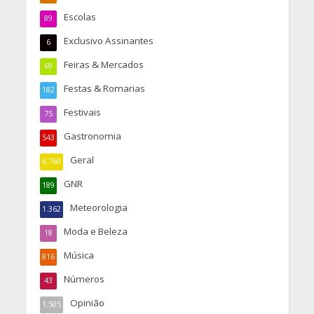
Escolas
89
Exclusivo Assinantes
6
Feiras & Mercados
69
Festas & Romarias
182
Festivais
75
Gastronomia
543
Geral
6.769
GNR
189
Meteorologia
1.362
Moda e Beleza
18
Música
816
Números
43
Opinião
1.505