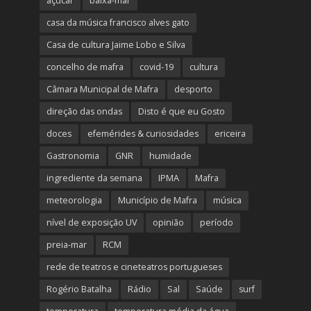
açúcar
baixa-mar
casa da música francisco alves gato
Casa de cultura Jaime Lobo e Silva
concelho de mafra
covid-19
cultura
Câmara Municipal de Mafra
desporto
direção das ondas
Disto é que eu Gosto
doces
efemérides & curiosidades
ericeira
Gastronomia
GNR
humidade
ingrediente da semana
IPMA
Mafra
meteorologia
Município de Mafra
música
nível de exposição UV
opinião
período
preia-mar
RCM
rede de teatros e cineteatros portugueses
Rogério Batalha
Rádio
Sal
Saúde
surf