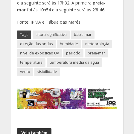
e a seguinte será às 17h32. A primeira
preia-
mar
foi às 10h54 e a seguinte será às 23h46.
Fonte: IPMA e Tábua das Marés
Tags
altura significativa
baixa-mar
direção das ondas
humidade
meteorologia
nível de exposição UV
período
preia-mar
temperatura
temperatura média da água
vento
visibilidade
Veja também