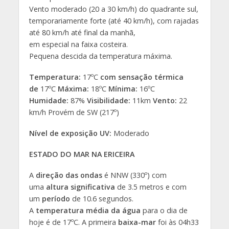
Vento moderado (20 a 30 km/h) do quadrante sul,
temporariamente forte (até 40 km/h), com rajadas
até 80 km/h até final da manhã,
em especial na faixa costeira.
Pequena descida da temperatura máxima.
Temperatura:
17ºC
com sensação térmica
de
17ºC
Máxima:
18ºC
Mínima:
16ºC
Humidade:
87%
Visibilidade:
11km
Vento:
22
km/h Provém de SW (217º)
Nível de exposição UV:
Moderado
ESTADO DO MAR NA ERICEIRA
A
direção das ondas
é NNW (330º) com
uma
altura significativa
de 3.5 metros e com
um
período
de 10.6 segundos.
A
temperatura média da água
para o dia de
hoje é de 17ºC. A primeira
baixa-mar
foi às 04h33