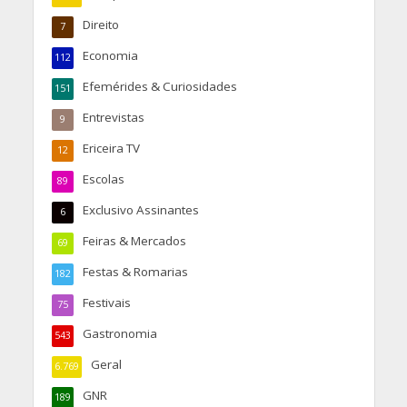
Direito
7
Economia
112
Efemérides & Curiosidades
151
Entrevistas
9
Ericeira TV
12
Escolas
89
Exclusivo Assinantes
6
Feiras & Mercados
69
Festas & Romarias
182
Festivais
75
Gastronomia
543
Geral
6.769
GNR
189