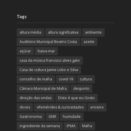
Tags
altura média
altura significativa
ambiente
Auditório Municipal Beatriz Costa
azeite
açúcar
baixa-mar
casa da música francisco alves gato
Casa de cultura Jaime Lobo e Silva
concelho de mafra
covid-19
cultura
Câmara Municipal de Mafra
desporto
direção das ondas
Disto é que eu Gosto
doces
efemérides & curiosidades
ericeira
Gastronomia
GNR
humidade
ingrediente da semana
IPMA
Mafra