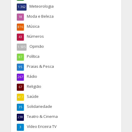
Meteorologia
1.362
Moda e Beleza
18
Música
816
Números
43
Opinião
1.505
Política
87
Praias & Pesca
95
Rádio
267
Religião
67
Saúde
417
Solidariedade
35
Teatro & Cinema
238
Vídeo Ericeira TV
3