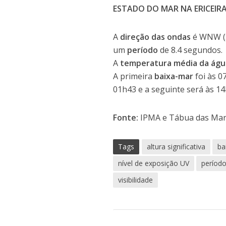
ESTADO DO MAR NA ERICEIR
A
direção das ondas
é WNW (
um
período
de 8.4 segundos.
A
temperatura média da águ
A primeira
baixa-mar
foi às 0
01h43 e a seguinte será às 14
Fonte:
IPMA e Tábua das Ma
Tags
altura significativa
ba
nível de exposição UV
períod
visibilidade