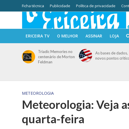
Ficha técnica
Publicidade
Política de privacidade
Cont
ERICEIRA TV
O MELHOR
ASSINAR
LOJA
Triadic Memories no
As bases de dados, 
centenário de Morton
novos pontos crític
Feldman
METEOROLOGIA
Meteorologia: Veja a
quarta-feira