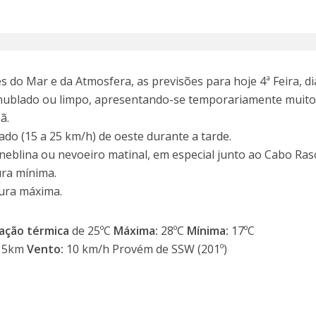
 do Mar e da Atmosfera, as previsões para hoje 4ª Feira, di
 nublado ou limpo, apresentando-se temporariamente muit
ã.
do (15 a 25 km/h) de oeste durante a tarde.
neblina ou nevoeiro matinal, em especial junto ao Cabo Ras
ra mínima.
ura máxima.
ação térmica
de 25ºC
Máxima:
28ºC
Mínima:
17ºC
15km
Vento:
10 km/h Provém de SSW (201º)