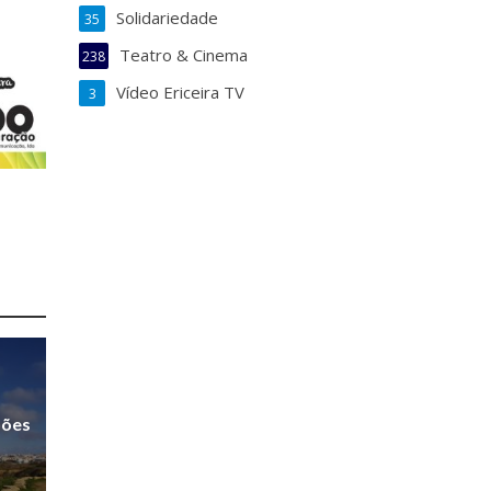
Solidariedade
35
Teatro & Cinema
238
Vídeo Ericeira TV
3
sões