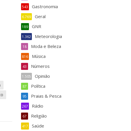
Gastronomia
543
Geral
6.769
GNR
189
Meteorologia
1.362
Moda e Beleza
18
Música
816
Números
43
Opinião
1.505
a
Política
87
to
Praias & Pesca
95
Rádio
267
Religião
67
Saúde
417