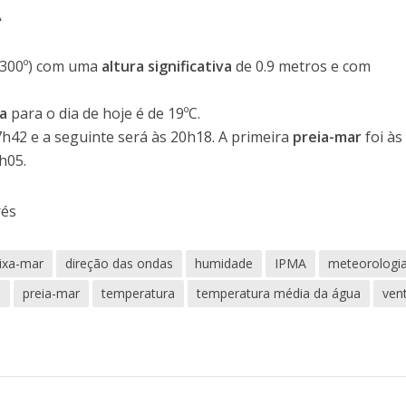
A
300º) com uma
altura significativa
de 0.9 metros e com
a
para o dia de hoje é de 19ºC.
7h42 e a seguinte será às 20h18. A primeira
preia-mar
foi às
h05.
rés
ixa-mar
direção das ondas
humidade
IPMA
meteorologi
o
preia-mar
temperatura
temperatura média da água
ven