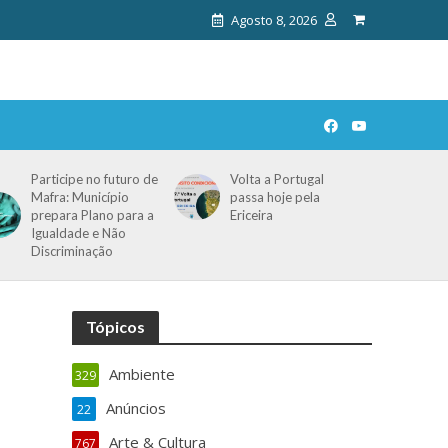
Agosto 8, 2026
Participe no futuro de
Volta a Portugal
Mafra: Município
passa hoje pela
prepara Plano para a
Ericeira
Igualdade e Não
Discriminação
Tópicos
Ambiente
329
Anúncios
22
Arte & Cultura
767