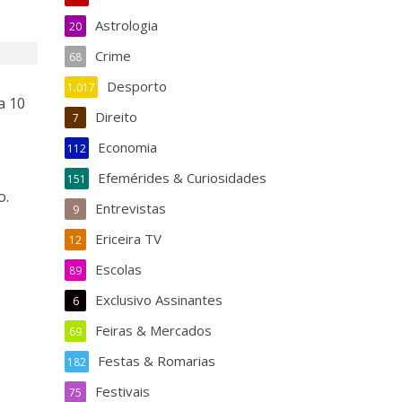
Astrologia
20
Crime
68
Desporto
1.017
a 10
Direito
7
o
Economia
112
Efemérides & Curiosidades
151
o.
Entrevistas
9
Ericeira TV
12
Escolas
89
Exclusivo Assinantes
6
Feiras & Mercados
69
Festas & Romarias
182
Festivais
75