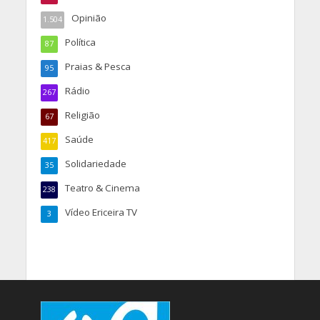
Opinião
1.504
Política
87
Praias & Pesca
95
Rádio
267
Religião
67
Saúde
417
Solidariedade
35
Teatro & Cinema
238
Vídeo Ericeira TV
3