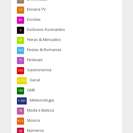
Ericeira TV
12
Escolas
89
Exclusivo Assinantes
6
Feiras & Mercados
69
Festas & Romarias
182
Festivais
75
Gastronomia
543
Geral
6.766
GNR
188
Meteorologia
1.361
Moda e Beleza
18
Música
815
Números
43