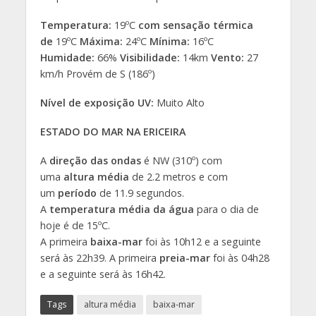
Temperatura:
19ºC
com sensação térmica
de
19ºC
Máxima:
24ºC
Mínima:
16ºC
Humidade:
66%
Visibilidade:
14km
Vento:
27
km/h Provém de S (186º)
Nível de exposição UV:
Muito Alto
ESTADO DO MAR NA ERICEIRA
A
direção das ondas
é NW (310º) com
uma
altura média
de 2.2 metros e com
um
período
de 11.9 segundos.
A
temperatura média da água
para o dia de
hoje é de 15ºC.
A primeira
baixa-mar
foi às 10h12 e a seguinte
será às 22h39. A primeira
preia-mar
foi às 04h28
e a seguinte será às 16h42.
Tags
altura média
baixa-mar