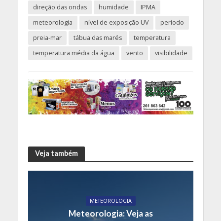
direção das ondas
humidade
IPMA
meteorologia
nível de exposição UV
período
preia-mar
tábua das marés
temperatura
temperatura média da água
vento
visibilidade
Veja também
METEOROLOGIA
Meteorologia: Veja as