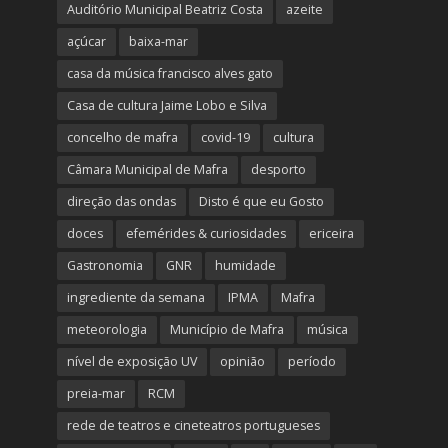
Auditório Municipal Beatriz Costa
azeite
açúcar
baixa-mar
casa da música francisco alves gato
Casa de cultura Jaime Lobo e Silva
concelho de mafra
covid-19
cultura
Câmara Municipal de Mafra
desporto
direção das ondas
Disto é que eu Gosto
doces
efemérides & curiosidades
ericeira
Gastronomia
GNR
humidade
ingrediente da semana
IPMA
Mafra
meteorologia
Município de Mafra
música
nível de exposição UV
opinião
período
preia-mar
RCM
rede de teatros e cineteatros portugueses