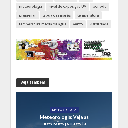
meteorologia
nível de exposição UV
período
preia-mar
tábua das marés
temperatura
temperatura média da água
vento
visibilidade
Veja também
METEOROLOGIA
Meteorologia: Veja as
previsões para esta