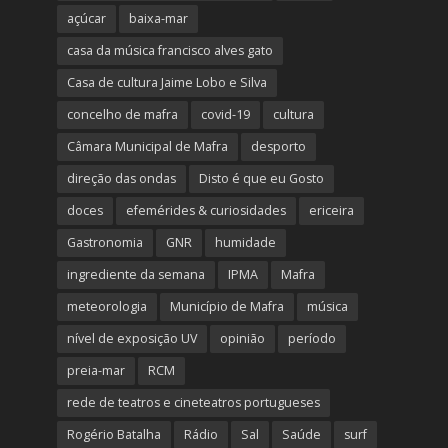
açúcar
baixa-mar
casa da música francisco alves gato
Casa de cultura Jaime Lobo e Silva
concelho de mafra
covid-19
cultura
Câmara Municipal de Mafra
desporto
direção das ondas
Disto é que eu Gosto
doces
efemérides & curiosidades
ericeira
Gastronomia
GNR
humidade
ingrediente da semana
IPMA
Mafra
meteorologia
Município de Mafra
música
nível de exposição UV
opinião
período
preia-mar
RCM
rede de teatros e cineteatros portugueses
Rogério Batalha
Rádio
Sal
Saúde
surf