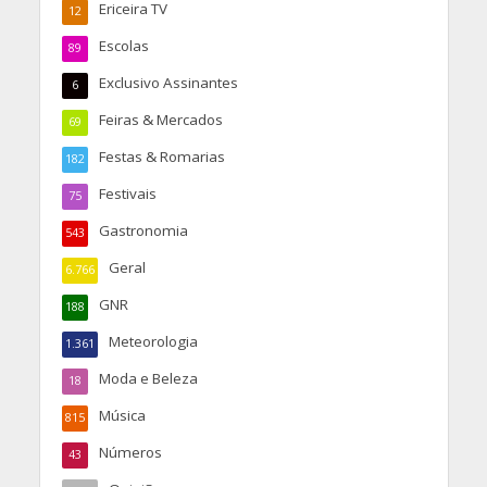
Ericeira TV
12
Escolas
89
Exclusivo Assinantes
6
Feiras & Mercados
69
Festas & Romarias
182
Festivais
75
Gastronomia
543
Geral
6.766
GNR
188
Meteorologia
1.361
Moda e Beleza
18
Música
815
Números
43