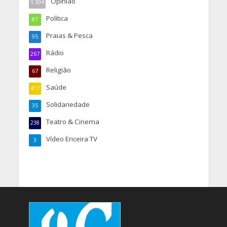
Opinião
1.504
Política
87
Praias & Pesca
95
Rádio
267
Religião
67
Saúde
417
Solidariedade
35
Teatro & Cinema
238
Vídeo Ericeira TV
3