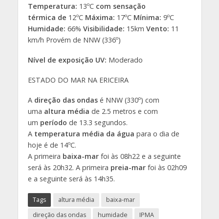
Temperatura:
13ºC
com sensação
térmica
de
12ºC
Máxima:
17ºC
Mínima:
9ºC
Humidade:
66%
Visibilidade:
15km
Vento:
11
km/h Provém de NNW (336º)
Nível de exposição UV:
Moderado
ESTADO DO MAR NA ERICEIRA
A
direção das ondas
é NNW (330º) com
uma
altura média
de 2.5 metros e com
um
período
de 13.3 segundos.
A
temperatura média da água
para o dia de
hoje é de 14ºC.
A primeira
baixa-mar
foi às 08h22 e a seguinte
será às 20h32. A primeira
preia-mar
foi às 02h09
e a seguinte será às 14h35.
Tags
altura média
baixa-mar
direção das ondas
humidade
IPMA